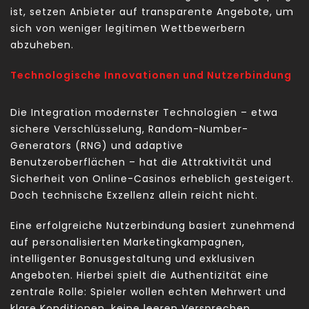
ist, setzen Anbieter auf transparente Angebote, um
sich von weniger legitimen Wettbewerbern
abzuheben.
Technologische Innovationen und Nutzerbindung
Die Integration modernster Technologien – etwa
sichere Verschlüsselung, Random-Number-
Generators (RNG) und adaptive
Benutzeroberflächen – hat die Attraktivität und
Sicherheit von Online-Casinos erheblich gesteigert.
Doch technische Exzellenz allein reicht nicht.
Eine erfolgreiche Nutzerbindung basiert zunehmend
auf personalisierten Marketingkampagnen,
intelligenter Bonusgestaltung und exklusiven
Angeboten. Hierbei spielt die Authentizität eine
zentrale Rolle: Spieler wollen echten Mehrwert und
klare Konditionen, keine leeren Versprechen.