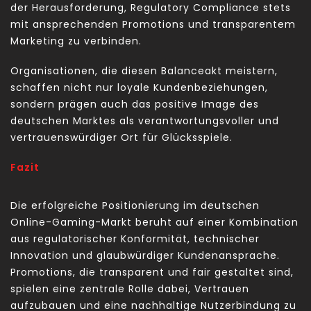
der Herausforderung, Regulatory Compliance stets
mit ansprechenden Promotions und transparentem
Marketing zu verbinden.
Organisationen, die diesen Balanceakt meistern,
schaffen nicht nur loyale Kundenbeziehungen,
sondern prägen auch das positive Image des
deutschen Marktes als verantwortungsvoller und
vertrauenswürdiger Ort für Glücksspiele.
Fazit
Die erfolgreiche Positionierung im deutschen
Online-Gaming-Markt beruht auf einer Kombination
aus regulatorischer Konformität, technischer
Innovation und glaubwürdiger Kundenansprache.
Promotions, die transparent und fair gestaltet sind,
spielen eine zentrale Rolle dabei, Vertrauen
aufzubauen und eine nachhaltige Nutzerbindung zu