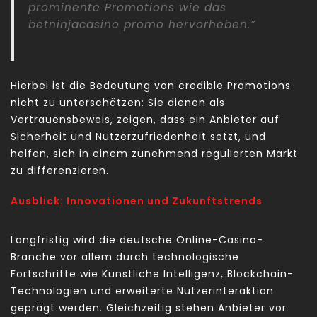
prominente Promotions wie das
betninjacasino promo hervorheben.”
Hierbei ist die Bedeutung von credible Promotions
nicht zu unterschätzen: Sie dienen als
Vertrauensbeweis, zeigen, dass ein Anbieter auf
Sicherheit und Nutzerzufriedenheit setzt, und
helfen, sich in einem zunehmend regulierten Markt
zu differenzieren.
Ausblick: Innovationen und Zukunftstrends
Langfristig wird die deutsche Online-Casino-
Branche vor allem durch technologische
Fortschritte wie Künstliche Intelligenz, Blockchain-
Technologien und erweiterte Nutzerinteraktion
geprägt werden. Gleichzeitig stehen Anbieter vor