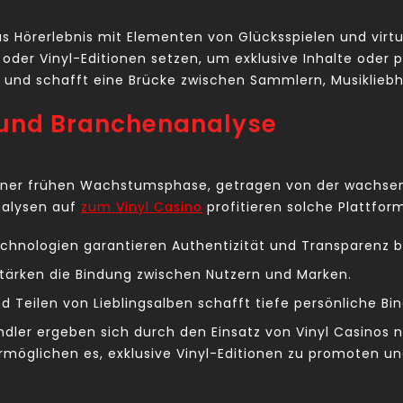
 das Hörerlebnis mit Elementen von Glücksspielen und vir
 oder Vinyl-Editionen setzen, um exklusive Inhalte oder
tät und schafft eine Brücke zwischen Sammlern, Musikl
 und Branchenanalyse
n einer frühen Wachstumsphase, getragen von der wachse
nalysen auf
zum Vinyl Casino
profitieren solche Plattfor
echnologien garantieren Authentizität und Transparenz 
 stärken die Bindung zwischen Nutzern und Marken.
 Teilen von Lieblingsalben schafft tiefe persönliche Bi
ler ergeben sich durch den Einsatz von Vinyl Casinos n
möglichen es, exklusive Vinyl-Editionen zu promoten und