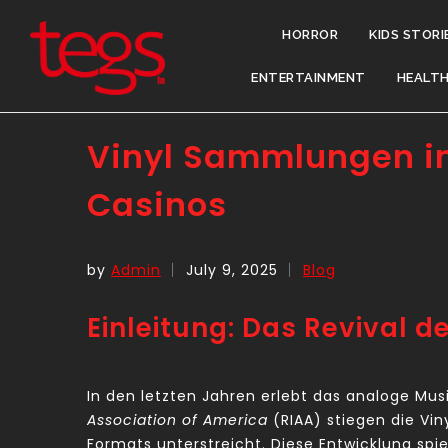
HORROR
KIDS STORI
ENTERTAINMENT
HEALT
Vinyl Sammlungen im 
Casinos
by
Admin
July 9, 2025
Blog
Einleitung: Das Revival de
In den letzten Jahren erlebt das analoge Mu
Association of America
(RIAA) stiegen die Vin
Formats unterstreicht. Diese Entwicklung spi