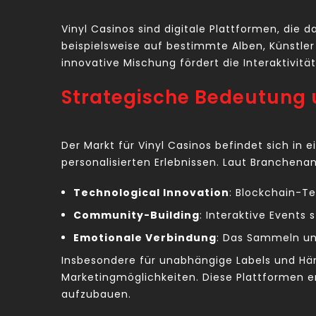
Vinyl Casinos sind digitale Plattformen, die
beispielsweise auf bestimmte Alben, Künstler
innovative Mischung fördert die Interaktivi
Strategische Bedeutung
Der Markt für Vinyl Casinos befindet sich i
personalisierten Erlebnissen. Laut Branchena
Technological Innovation
: Blockchain-T
Community-Building
: Interaktive Events
Emotionale Verbindung
: Das Sammeln und
Insbesondere für unabhängige Labels und Händ
Marketingmöglichkeiten. Diese Plattformen er
aufzubauen.