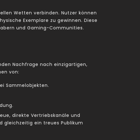
tuellen Wetten verbinden. Nutzer können
 physische Exemplare zu gewinnen. Diese
iebhabern und Gaming-Communities.
nden Nachfrage nach einzigartigen,
men von:
bei Sammelobjekten.
ndung.
eue, direkte Vertriebskanäle und
 gleichzeitig ein treues Publikum