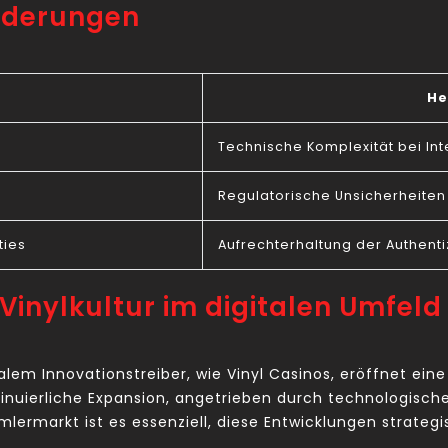
rderungen
He
Technische Komplexität bei Int
Regulatorische Unsicherheiten 
ties
Aufrechterhaltung der Authenti
 Vinylkultur im digitalen Umfeld
talem Innovationstreiber, wie Vinyl Casinos, eröffnet e
ntinuierliche Expansion, angetrieben durch technologisc
ermarkt ist es essenziell, diese Entwicklungen strateg