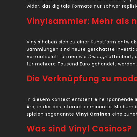
wider, das digitale Formate nur schwer repliz
Vinylsammler: Mehr als n
Vinyls haben sich zu einer Kunstform entwicke
Sammlungen sind heute geschätzte Investition
Verkaufsplattformen wie
Discogs
offenbart, 
für mehrere Tausend Euro gehandelt werden.
Die Verknüpfung zu mod
In diesem Kontext entsteht eine spannende Int
Ära, in der das Internet dominantes Medium is
spielen sogenannte
Vinyl Casinos
eine zuneh
Was sind Vinyl Casinos?