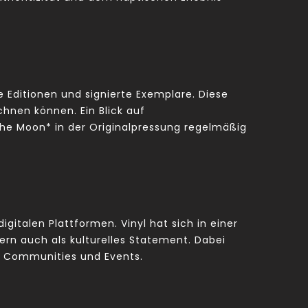
e Editionen und signierte Exemplare. Diese
hnen können. Ein Blick auf
the Moon* in der Originalpressung regelmäßig
gitalen Plattformen. Vinyl hat sich in einer
ern auch als kulturelles Statement. Dabei
n Communities und Events.