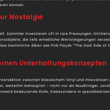
ieren können.
ur Nostalgie
lt. Sammler investieren oft in rare Pressungen, limitiert
sobjekte, die teils erhebliche Wertsteigerungen verzeic
dass bestimmte Alben wie Pink Floyds *The Dark Side of 
ernen Unterhaltungskonzepten
ersektion zwischen klassischem Vinyl und innovativen di
t, weiterhin behauptet – nicht nur als Musikträger, sond
mend bedeutende Rolle, insbesondere in spezialisierte