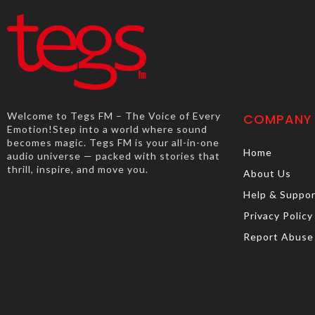
Welcome to Tegs FM – The Voice of Every
COMPANY
Emotion!Step into a world where sound
becomes magic. Tegs FM is your all-in-one
Home
audio universe — packed with stories that
thrill, inspire, and move you.
About Us
Help & Suppo
Privacy Policy
Report Abuse