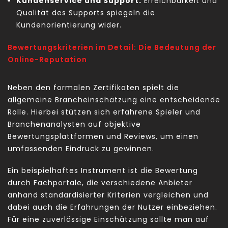
Kundenservice und Support:
Erreichbarkeit und
Qualität des Supports spiegeln die
Kundenorientierung wider.
Bewertungskriterien im Detail: Die Bedeutung der
Online-Reputation
Neben den formalen Zertifikaten spielt die
allgemeine Brancheinschätzung eine entscheidende
Rolle. Hierbei stützen sich erfahrene Spieler und
Branchenanalysten auf objektive
Bewertungsplattformen und Reviews, um einen
umfassenden Eindruck zu gewinnen.
Ein beispielhaftes Instrument ist die Bewertung
durch Fachportale, die verschiedene Anbieter
anhand standardisierter Kriterien vergleichen und
dabei auch die Erfahrungen der Nutzer einbeziehen.
Für eine zuverlässige Einschätzung sollte man auf