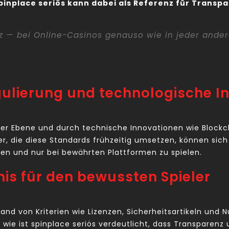
pinplace seriös kann dabei als Referenz für Transp
z — bei Online-Casinos genauso wie in jeder ander
gulierung und technologische I
er Ebene und durch technische Innovationen wie Blockc
er, die diese Standards frühzeitig umsetzen, können sich 
iben und nur bei bewährten Plattformen zu spielen.
is für den bewussten Spieler
and von Kriterien wie Lizenzen, Sicherheitsartikeln und 
rm wie ist spinplace seriös verdeutlicht, dass Transpare