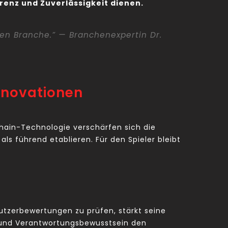
arenz und Zuverlässigkeit dienen.
en Branche.” — Branchenexpertin Dr.
nnovationen
hain-Technologie verschärfen sich die
als führend etablieren. Für den Spieler bleibt
Nutzerbewertungen zu prüfen, stärkt seine
nz und Verantwortungsbewusstsein den