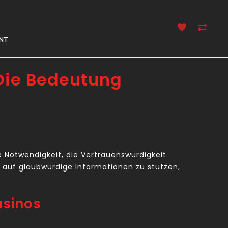
NT
 Die Bedeutung
Notwendigkeit, die Vertrauenswürdigkeit
ers auf glaubwürdige Informationen zu stützen,
asinos