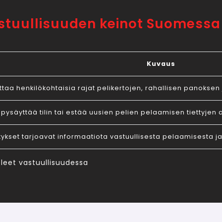
stuullisuuden keinot Suomessa
Kuvaus
ttaa henkilökohtaisia rajat pelikertojen, rahallisen panoksen 
e pysäyttää tilin tai estää uusien pelien pelaamisen tiettyjen 
itykset tarjoavat informaatiota vastuullisesta pelaamisesta
leet vastuullisuudessa