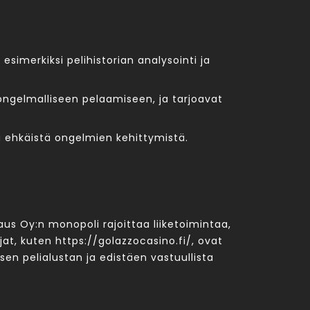
 esimerkiksi pelihistorian analysointi ja
 ongelmalliseen pelaamiseen, ja tarjoavat
a ehkäistä ongelmien kehittymistä.
s Oy:n monopoli rajoittaa liiketoimintaa,
t, kuten https://golazzocasino.fi/, ovat
n pelialustan ja edistäen vastuullista