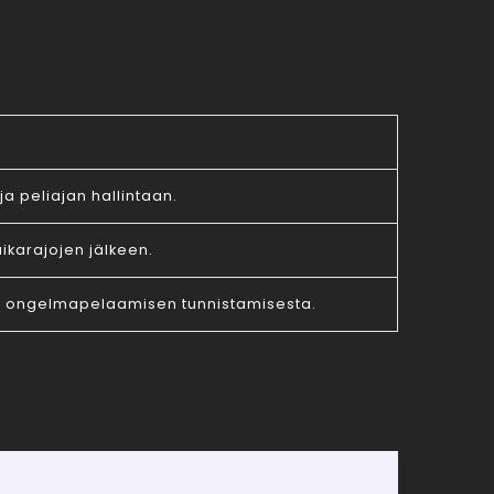
ja peliajan hallintaan.
aikarajojen jälkeen.
 ja ongelmapelaamisen tunnistamisesta.