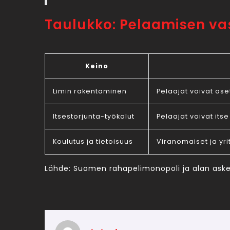
Taulukko: Pelaamisen va
Keino
Limin rakentaminen
Pelaajat voivat ase
Itsestorjunta-työkalut
Pelaajat voivat its
Koulutus ja tietoisuus
Viranomaiset ja yr
Lähde: Suomen rahapelimonopoli ja alan aske