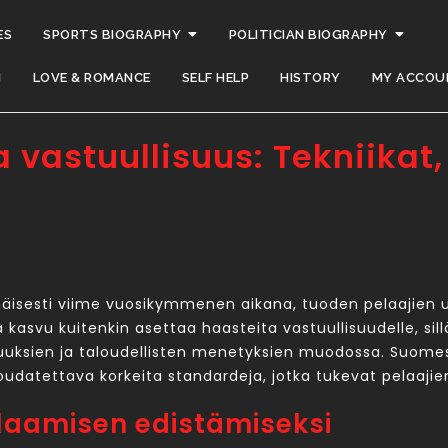
ES
SPORTS BIOGRAPHY
POLITICIAN BIOGRAPHY
H
LOVE & ROMANCE
SELF HELP
HISTORY
MY ACCOU
vastuullisuus: Tekniikat,
äisesti viime vuosikymmenen aikana, tuoden pelaajien 
kasvu kuitenkin asettaa haasteita vastuullisuudelle, sill
uuksien ja taloudellisten menetyksien muodossa. Suomes
noudatettava korkeita standardeja, jotka tukevat pelaajie
elaamisen edistämiseksi