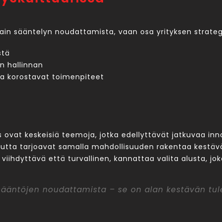
ain sääntelyn noudattamista, vaan osa yrityksen strateg
stä
en hallinnan
tta korostavat toimenpiteet
s ovat keskeisiä teemoja, jotka edellyttävät jatkuvaa in
, mutta tarjoavat samalla mahdollisuuden rakentaa kestäv
iihdyttävä että turvallinen, kannattaa valita alusta, jok
sääntöjen noudattamista – se on alan kestävän tul