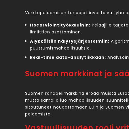
Verkkopelaamisen tarjoajat investoivat yhä en
Itsearviointityökaluihin:
Pelaajille tarjot
limiittien asettaminen.
Älykkäisiin hälytysjärjestelmiin:
Algoritm
puuttumismahdollisuuksia.
Real-time data-analytiikkaan:
Analysoim
Suomen markkinat ja sää
Suomen rahapelimarkkina eroaa muista Euroop
mutta samalla luo mahdollisuuden suunnitella
sitoutuneet noudattamaan EU:n ja Suomen vira
pelaamista.
Vastuullisuuden rooli yri