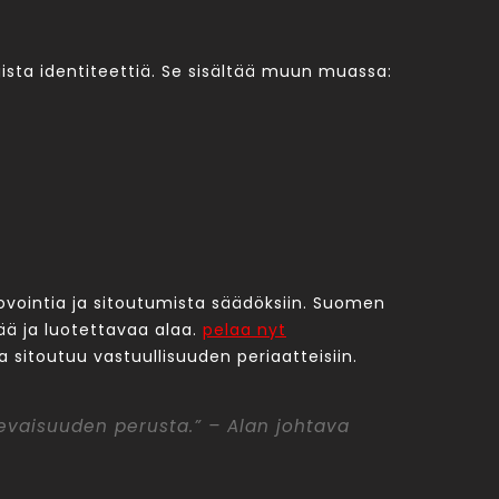
ista identiteettiä. Se sisältää muun muassa:
novointia ja sitoutumista säädöksiin. Suomen
ää ja luotettavaa alaa.
pelaa nyt
a sitoutuu vastuullisuuden periaatteisiin.
evaisuuden perusta.” – Alan johtava