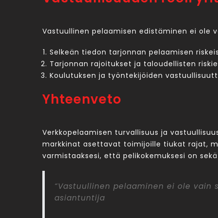
Vastuullinen pelaamisen edistäminen ei ole v
Selkeän tiedon tarjonnan pelaamisen riskei
Tarjonnan rajoitukset ja taloudellisten riski
Koulutuksen ja työntekijöiden vastuullisuu
Yhteenveto
Verkkopelaamisen turvallisuus ja vastuullisuu
markkinat asettavat toimijoille tiukat rajat
varmistaaksesi, että pelikokemuksesi on sekä v
“Vastuullinen pelaaminen ei ole vain 
asiantuntija