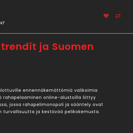
NT
 trendit ja Suomen
ulottuville ennennäkemättömiä valikoimia
ä rahapelaaminen online-alustoilla liittyy
sa, jossa rahapelimonopoli ja sääntely ovat
n turvallisuutta ja kestävää pelikokemusta.