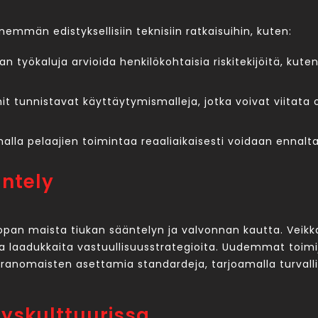
emmän edistyksellisiin teknisiin ratkaisuihin, kuten:
aan työkaluja arvioida henkilökohtaisia riskitekijöitä, kuten
it tunnistavat käyttäytymismalleja, jotka voivat viitata
alla pelaajien toimintaa reaaliaikaisesti voidaan ennalt
ntely
an maista tiukan sääntelyn ja valvonnan kautta. Veikkau
 laadukkaita vastuullisuusstrategioita. Uudemmat toimija
nomaisten asettamia standardeja, tarjoamalla turvallise
tyskulttuurissa