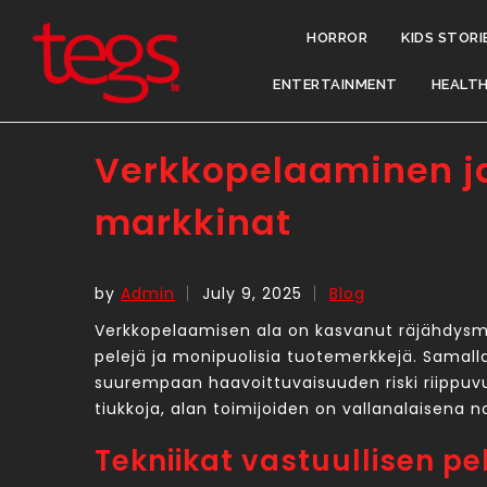
HORROR
KIDS STORI
ENTERTAINMENT
HEALT
Verkkopelaaminen ja 
markkinat
by
Admin
July 9, 2025
Blog
Verkkopelaamisen ala on kasvanut räjähdysm
pelejä ja monipuolisia tuotemerkkejä. Samalla 
suurempaan haavoittuvaisuuden riski riippuv
tiukkoja, alan toimijoiden on vallanalaisena 
Tekniikat vastuullisen p