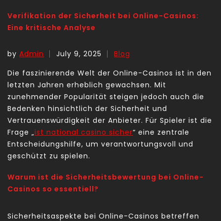
Verifikation der Sicherheit bei Online-Casinos:
Eine kritische Analyse
by
Admin
July 9, 2025
Blog
Die faszinierende Welt der Online-Casinos ist in den
letzten Jahren erheblich gewachsen. Mit
zunehmender Popularität steigen jedoch auch die
Bedenken hinsichtlich der Sicherheit und
Vertrauenswürdigkeit der Anbieter. Für Spieler ist die
Frage
„
ist national casino sicher
“
eine zentrale
Entscheidungshilfe, um verantwortungsvoll und
geschützt zu spielen.
Warum ist die Sicherheitsbewertung bei Online-
Casinos so essentiell?
Sicherheitsaspekte bei Online-Casinos betreffen