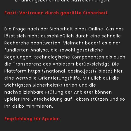
Erfahrungsberichte und Auszeichnungen.
Fazit: Vertrauen durch geprüfte Sicherheit
Die Frage nach der Sicherheit eines Online-Casinos
lässt sich nicht ausschließlich durch eine schnelle
Recherche beantworten. Vielmehr bedarf es einer
fundierten Analyse, die sowohl gesetzliche
Regelungen, technologische Komponenten als auch
die Transparenz des Anbieters berücksichtigt. Die
Plattform https://national-casino.jetzt/ bietet hier
eine wertvolle Orientierungshilfe. Mit Blick auf die
wichtigsten Sicherheitskriterien und die
nachvollziehbare Prüfung der Anbieter können
Spieler ihre Entschei­dung auf Fakten stützen und so
ihr Risiko minimieren.
Empfehlung für Spieler: