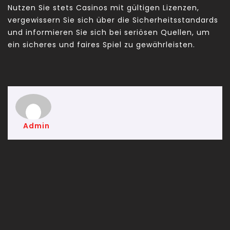
Nutzen Sie stets Casinos mit gültigen Lizenzen,
vergewissern Sie sich über die Sicherheitsstandards
und informieren Sie sich bei seriösen Quellen, um
ein sicheres und faires Spiel zu gewährleisten.
Admin