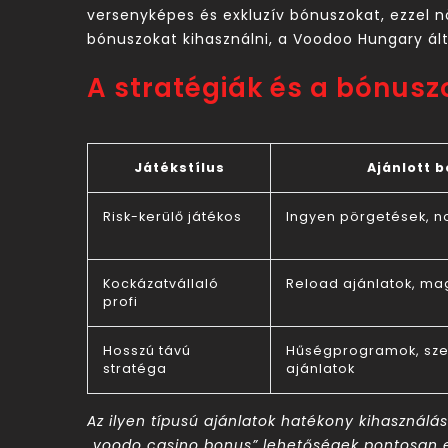
versenyképes és exkluzív bónuszokat, ezzel nö
bónuszokat kihasználni, a Voodoo Hungary álta
A stratégiák és a bónusz
Játékstílus
Ajánlott 
Risk-kerülő játékos
Ingyen pörgetések, n
Kockázatvállaló
Reload ajánlatok, ma
profi
Hosszú távú
Hűségprogramok, sze
stratéga
ajánlatok
Az ilyen típusú ajánlatok hatékony kihasználá
„voodo casino bonus” lehetőségek pontosan eb