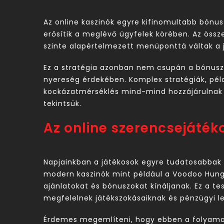
Az online kaszinók egyre kifinomultabb bónu
erősítik a meglévő ügyfelek körében. Az öss
szinte alapértelmezett menüponttá váltak a 
Ez a stratégia azonban nem csupán a bónusz
nyereség érdekében. Komplex stratégiák, pél
kockázatmérséklés mind-mind hozzájárulnak 
tekintsük.
Az online szerencsejáté
Napjainkban a játékosok egyre tudatosabbak é
modern kaszinók mint például a Voodoo Hunga
ajánlatokat és bónuszokat kínáljanak. Ez a t
megfelelnek játékszokásaiknak és pénzügyi l
Érdemes megemlíteni, hogy ebben a folyamatb