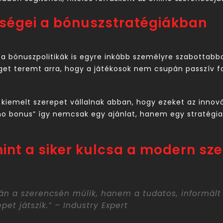
tőségei a bónuszstratégiákban
t a bónuszpolitikák is egyre inkább személyre szabottabb
éget teremt arra, hogy a játékosok nem csupán passzív f
kiemelt szerepet vállalnak abban, hogy ezeket az innovác
no bonus” így nemcsak egy ajánlat, hanem egy stratégiai
mint a siker kulcsa a modern s
tán a szerencsén múlik, hanem a tudatos, informál
et játszik.” – Industry Expert