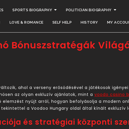
ES
SPORTS BIOGRAPHY
POLITICIAN BIOGRAPHY
H
LOVE & ROMANCE
SELF HELP
HISTORY
MY ACCOU
inó Bónuszstratégák Vilá
áltozik, ahol a verseny erősödésével a játékosok igénye
ösen az olyan exkluzív ajánlatok, mint a
voodo casino 
ó elemzést nyújt arról, hogyan befolyásolja a modern onl
tekintettel a Voodoo Hungary oldal által kínált exkluzív 
ciója és stratégiai központi sz