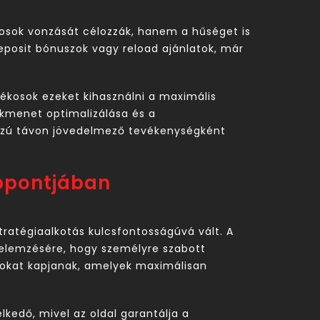
kosok vonzását célozzák, hanem a hűséget is
eposit bónuszok vagy reload ajánlatok, már
kosok ezeket kihasználni a maximális
ékmenet optimalizálása és a
szú távon jövedelmező tevékenységként
éppontjában
tratégiaalkotás kulcsfontosságúvá vált. A
 elemzésére, hogy személyre szabott
atokat kapjanak, amelyek maximálisan
edő, mivel az oldal garantálja a