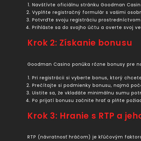
Navštívte oficiálnu stránku Goodman Casi
Vyplňte registračný formulár s vašimi osob
Potvrďte svoju registráciu prostredníctvom
Prihláste sa do svojho účtu a overte svoj vek
Krok 2: Získanie bonusu
Goodman Casino ponúka rôzne bonusy pre nový
Pri registrácii si vyberte bonus, ktorý chcet
Prečítajte si podmienky bonusu, najmä poče
Uistite sa, že vkladáte minimálnu sumu pot
Po prijatí bonusu začnite hrať a plňte poži
Krok 3: Hranie s RTP a je
RTP (návratnosť hráčom) je kľúčovým faktoro