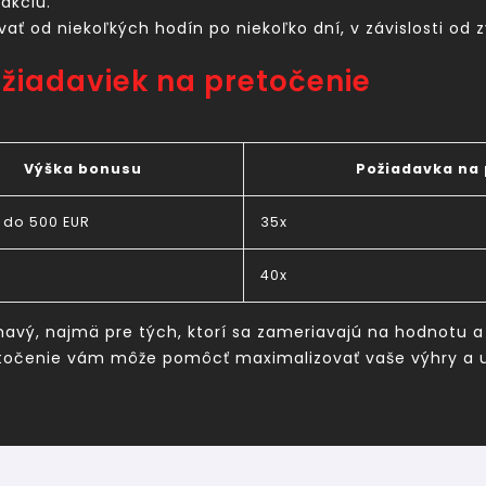
akciu.
ať od niekoľkých hodín po niekoľko dní, v závislosti od 
žiadaviek na pretočenie
Výška bonusu
Požiadavka na
 do 500 EUR
35x
40x
avý, najmä pre tých, ktorí sa zameriavajú na hodnotu a
očenie vám môže pomôcť maximalizovať vaše výhry a už