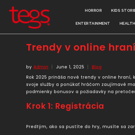
HORROR
KIDS STORI
ENTERTAINMENT
HEALT
Trendy v online hra
by
Admin
June 1, 2025
Blog
Rok 2025 prináša nové trendy v online hraní,
svoje služby a ponúkať hráčom zaujímavé mo
podmienky bonusov a požiadavky na pretoče
Krok 1: Registrácia
Predtým, ako sa pustíte do hry, musíte sa zar