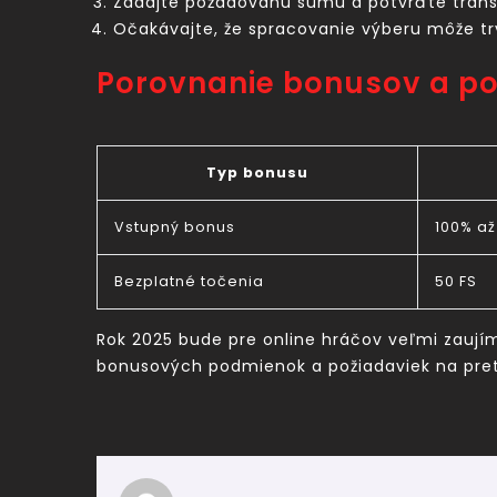
Zadajte požadovanú sumu a potvrďte trans
Očakávajte, že spracovanie výberu môže trv
Porovnanie bonusov a po
Typ bonusu
Vstupný bonus
100% až
Bezplatné točenia
50 FS
Rok 2025 bude pre online hráčov veľmi zaujím
bonusových podmienok a požiadaviek na pret