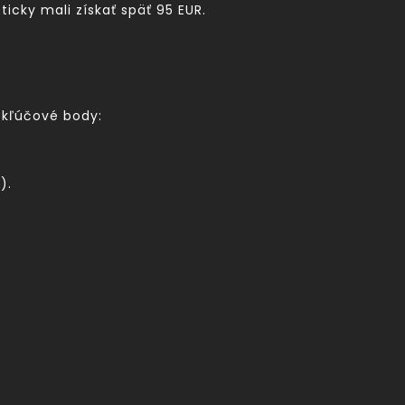
ticky mali získať späť 95 EUR.
é kľúčové body:
).