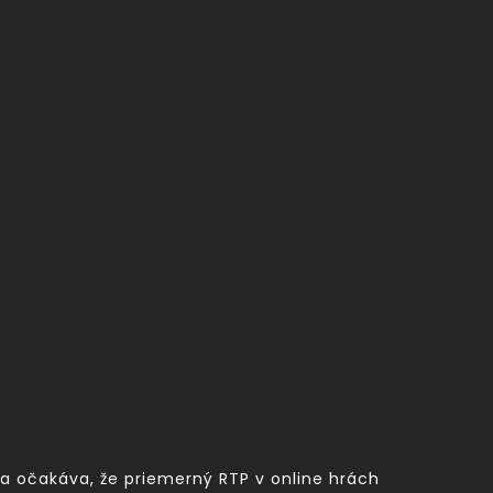
a očakáva, že priemerný RTP v online hrách