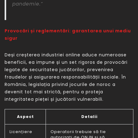
pandemie.”
Provocări și reglementări: garantarea unui mediu
sigur
Deși creșterea industriei online aduce numeroase
beneficii, ea impune și un set rigoros de provocări
legate de securitatea jucătorilor, prevenirea
fraudelor și asigurarea responsabilității sociale. În
România, legislația privind jocurile de noroc a
devenit tot mai strictă, pentru a proteja
integritatea pieței și jucătorii vulnerabili.
Aspect
Detalii
Licențiere
Operatorii trebuie să fie
autorizați de ONJN și să