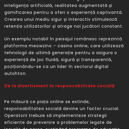
inteligența artificială, realitatea augmentată și
gamificarea pentru a oferi o experiență captivantă.
Crearea unui mediu sigur și interactiv stimulează
retenția utilizatorilor și atrage noi jucători constant.
Un exemplu notabil în peisajul românesc reprezintă
platforma meowzino – casino online, care utilizează
tehnologii de ultimă generație pentru a asigura o
experiență de joc fluidă, sigură și transparentă,
poziționându-se ca un lider în sectorul digital
autohton.
De la divertisment la responsabilitate socială
Pe măsură ce piața online se extinde,
responsabilitatea socială devine un factor crucial.
Operatorii trebuie să implementeze strategii
eficiente de prevenire a problemelor legate de