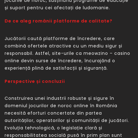
jocurile de noroc, susținând programe de educație
și suport pentru cei afectați de ludomanie.
De ce aleg românii platforme de calitate?
Jucătorii caută platforme de încredere, care
combină ofertele atractive cu un mediu sigur și
responsabil. Astfel, site-urile ca meowzino – casino
online devin surse de încredere, încurajând o
experiență plină de satisfacții și siguranță.
Perspective și concluzii
Construirea unei industrii robuste și sigure în
domeniul jocurilor de noroc online în România
necesită eforturi concertate din partea
autorităților, operatorilor și comunității de jucători.
Evoluția tehnologică, o legislație clară și
responsabilitatea socială pusă în prim plan sunt