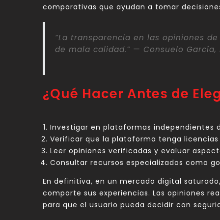
comparativas que ayudan a tomar decisione
“La transparencia en las opiniones de 
de mala calidad.” — Consuelo García, 
¿Qué Hacer Antes de Eleg
Investigar en plataformas independientes d
Verificar que la plataforma tenga licencias
Leer opiniones verificadas y evaluar aspec
Consultar recursos especializados como gol
En definitiva, en un mercado digital saturad
comparte sus experiencias. Las opiniones re
para que el usuario pueda decidir con segur