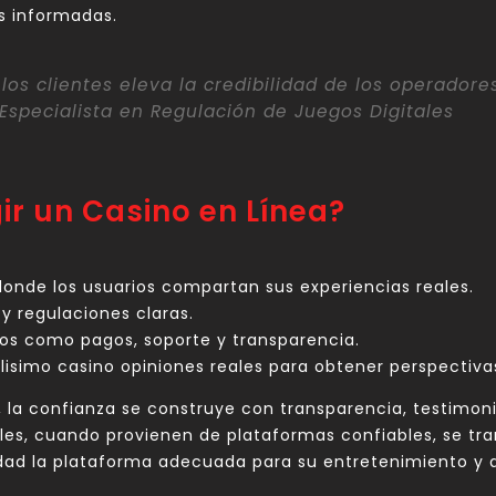
s informadas.
los clientes eleva la credibilidad de los operadore
Especialista en Regulación de Juegos Digitales
ir un Casino en Línea?
onde los usuarios compartan sus experiencias reales.
 y regulaciones claras.
tos como pagos, soporte y transparencia.
isimo casino opiniones reales para obtener perspectivas
o, la confianza se construye con transparencia, testim
ales, cuando provienen de plataformas confiables, se t
idad la plataforma adecuada para su entretenimiento y 