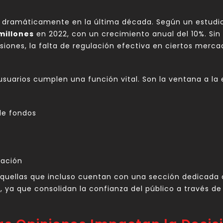
ado dramáticamente en la última década. Según un estud
millones
en 2022, con un crecimiento anual del 10%. Sin
iones, la falta de regulación efectiva en ciertos merca
 usuarios cumplen una función vital. Son la ventana a l
de fondos
gación
, aquellas que incluso cuentan con una sección dedicada
, ya que consolidan la confianza del público a través de