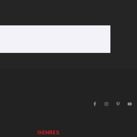
GENRES