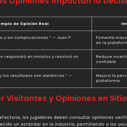
as Opiniones Impactan la Decis
emplo de Opinión Real
Im
do y sin complicaciones.” — Juan P.
Fomenta mayor 
en la platafor
ón respondió en minutos y resolvió mi
Reduce incert
.
confiable.
y los resultados son aleatorios.” —
Mejora la per
plataforma.
 Visitantes y Opiniones en Siti
isfactoria, los jugadores deben consultar opiniones veri
lecido un estándar en la industria, permitiendo a los us