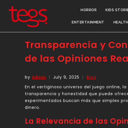
HORROR
KIDS STORI
ENTERTAINMENT
HEALT
Transparencia y Conf
de las Opiniones Rea
by
Admin
July 9, 2025
Blog
En el vertiginoso universo del juego online, 
transparencia y honestidad que puede ofrecer.
experimentados buscan más que simples prom
dinero.
La Relevancia de las Opin