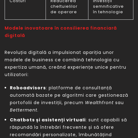
Costuri
Reducerea
Investiții
cheltuielilor
semnificative
de operare
în tehnologie
Modele inovatoare în consilierea financiară
digitală
Revoluția digitală a impulsionat apariția unor
modele de business ce combină tehnologia cu
expertiza umană, creând experiențe unice pentru
utilizatori:
Roboadvisors
: platforme de consultanță
automată bazate pe algoritmi care gestionează
portofolii de investiții, precum
Wealthfront
sau
Betterment
.
Chatbots și asistenți virtuali
: sunt capabili să
răspundă la întrebări frecvente și să ofere
recomandări personalizate, îmbunătățind