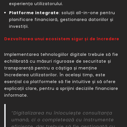
experiența utilizatorului.
Platforme integrate
: soluții all-in-one pentru
planificare financiară, gestionarea datoriilor și
investiții.
Dezvoltarea unui ecosistem sigur și de încredere
Implementarea tehnologiilor digitale trebuie să fie
echilibrată cu măsuri riguroase de securitate și
transparență pentru a câștiga și menține
încrederea utilizatorilor. În același timp, este
esențial ca platformele să fie intuitive și să ofere
explicații clare, pentru a sprijini deciziile financiare
informate.
“Digitalizarea nu înlocuiește consultanța
umană, ci o completează cu instrumente
eficiente, dar trebuie să fie gestionată cu