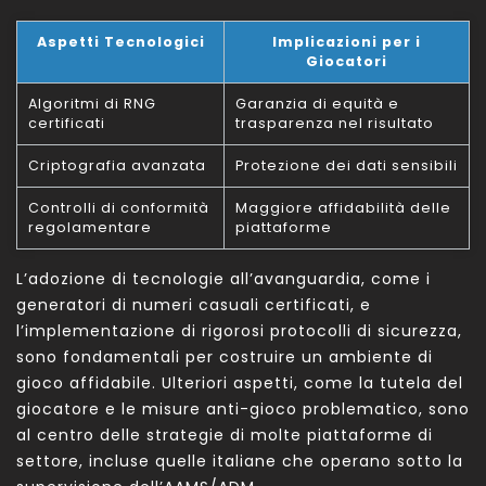
Aspetti Tecnologici
Implicazioni per i
Giocatori
Algoritmi di RNG
Garanzia di equità e
certificati
trasparenza nel risultato
Criptografia avanzata
Protezione dei dati sensibili
Controlli di conformità
Maggiore affidabilità delle
regolamentare
piattaforme
L’adozione di tecnologie all’avanguardia, come i
generatori di numeri casuali certificati, e
l’implementazione di rigorosi protocolli di sicurezza,
sono fondamentali per costruire un ambiente di
gioco affidabile. Ulteriori aspetti, come la tutela del
giocatore e le misure anti-gioco problematico, sono
al centro delle strategie di molte piattaforme di
settore, incluse quelle italiane che operano sotto la