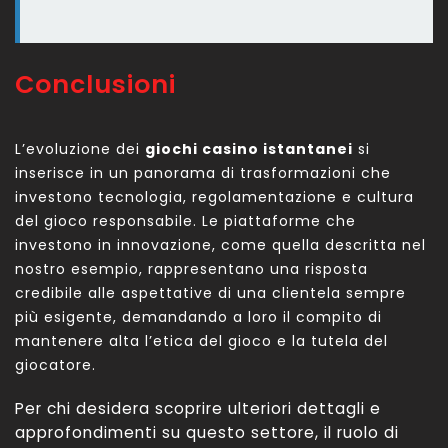
Conclusioni
L’evoluzione dei
giochi casino istantanei
si
inserisce in un panorama di trasformazioni che
investono tecnologia, regolamentazione e cultura
del gioco responsabile. Le piattaforme che
investono in innovazione, come quella descritta nel
nostro esempio, rappresentano una risposta
credibile alle aspettative di una clientela sempre
più esigente, demandando a loro il compito di
mantenere alta l’etica del gioco e la tutela del
giocatore.
Per chi desidera scoprire ulteriori dettagli e
approfondimenti su questo settore, il ruolo di