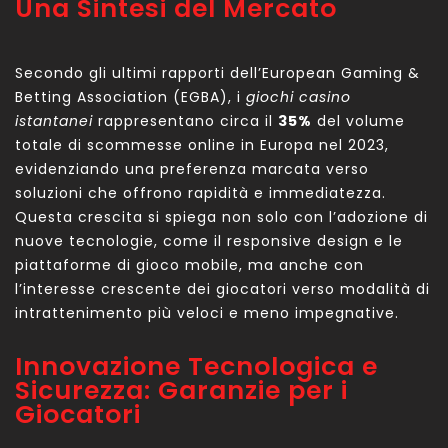
Una Sintesi del Mercato
Secondo gli ultimi rapporti dell’European Gaming &
Betting Association (EGBA), i
giochi casino
istantanei
rappresentano circa il
35%
del volume
totale di scommesse online in Europa nel 2023,
evidenziando una preferenza marcata verso
soluzioni che offrono rapidità e immediatezza.
Questa crescita si spiega non solo con l’adozione di
nuove tecnologie, come il responsive design e le
piattaforme di gioco mobile, ma anche con
l’interesse crescente dei giocatori verso modalità di
intrattenimento più veloci e meno impegnative.
Innovazione Tecnologica e
Sicurezza: Garanzie per i
Giocatori