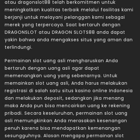
atau dragonslot88 telah berkomitmen untuk
meningkatkan kualitas terbaik melalui fasilitas kami
berjanji untuk melayani pelanggan kami sebagai
merek yang terpercaya. Saat bertaruh dengan
DRAGONSLOT atau DRAGON SLOTS88 anda dapat
yakin bahwa anda mengakses situs yang aman dan
terlindungi.
Permainan slot uang asli mengharuskan Anda
bertaruh dengan uang asli agar dapat
memenangkan uang yang sebenarnya. Untuk
memainkan slot uang asli, Anda harus melakukan
registrasi di salah satu situs kasino online Indonesia
dan melakukan deposit, sedangkan jika menang
maka Anda pun bisa mencairkan uang ke rekening
pribadi. Secara keseluruhan, permainan slot uang
asli memungkinkan Anda merasakan kesenangan
penuh karena bisa mendapatkan kemenangan
sesungguhnya. Alasan mengapa permainan slot