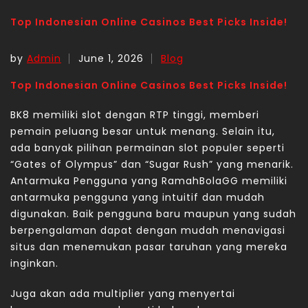
Top Indonesian Online Casinos Best Picks Inside!
by
Admin
June 1, 2026
Blog
Top Indonesian Online Casinos Best Picks Inside!
BK8 memiliki slot dengan RTP tinggi, memberi
pemain peluang besar untuk menang. Selain itu,
ada banyak pilihan permainan slot populer seperti
“Gates of Olympus” dan “Sugar Rush” yang menarik.
Antarmuka Pengguna yang RamahBolaGG memiliki
antarmuka pengguna yang intuitif dan mudah
digunakan. Baik pengguna baru maupun yang sudah
berpengalaman dapat dengan mudah menavigasi
situs dan menemukan pasar taruhan yang mereka
inginkan.
Juga akan ada multiplier yang menyertai