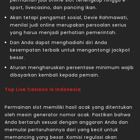
sport, livecasino, dan pancing ikan.
Akan tetapi pengamat sosial, Devie Rahmawati,
menilai judi online merupakan persoalan serius
yang harus menjadi perhatian pemerintah.
Dan Anda dapat menghadiahi diri Anda
kesempatan terbaik untuk mengantongi jackpot
besar.
Aturan mengharuskan persentase minimum wajib
dibayarkan kembali kepada pemain.
Top Live Casinos in Indonesia
Permainan slot memiliki hasil acak yang ditentukan
oleh mesin generator nomor acak. Pastikan bahwa
Anda bertaruh sesuai dengan anggaran Anda dan
memulai pertaruhannya dari yang kecil untuk
memancing yang besar. Komisi regulasi akan