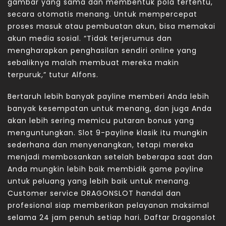
gambar yang sama dan membentuk pola tertentu,
secara otomatis menang. Untuk mempercepat
proses masuk atau pembuatan akun, bisa memakai
akun media sosial. “Tidak terjerumus dan
mengharapkan penghasilan sendiri online yang
sebaliknya malah membuat mereka makin
terpuruk,” tutur Alfons.
Bertaruh lebih banyak payline memberi Anda lebih
banyak kesempatan untuk menang, dan juga Anda
akan lebih sering memicu putaran bonus yang
menguntungkan. Slot 9-payline klasik itu mungkin
sederhana dan menyenangkan, tetapi mereka
menjadi membosankan setelah beberapa saat dan
Anda mungkin lebih baik membidik game payline
untuk peluang yang lebih baik untuk menang.
Customer service DRAGONSLOT handal dan
profesional siap memberikan pelayanan maksimal
selama 24 jam penuh setiap hari. Daftar Dragonslot