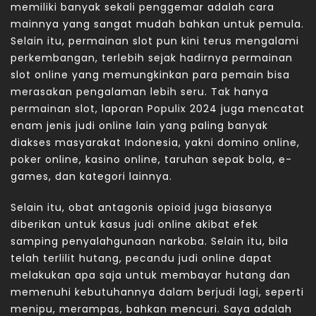
memiliki banyak sekali penggemar adalah cara
mainnya yang sangat mudah bahkan untuk pemula.
Selain itu, permainan slot pun kini terus mengalami
perkembangan, terlebih sejak hadirnya permainan
slot online yang memungkinkan para pemain bisa
merasakan pengalaman lebih seru. Tak hanya
permainan slot, laporan Populix 2024 juga mencatat
enam jenis judi online lain yang paling banyak
diakses masyarakat Indonesia, yakni domino online,
poker online, kasino online, taruhan sepak bola, e-
games, dan kategori lainnya.
Selain itu, obat antagonis opioid juga biasanya
diberikan untuk kasus judi online akibat efek
samping penyalahgunaan narkoba. Selain itu, bila
telah terlilit hutang, pecandu judi online dapat
melakukan apa saja untuk membayar hutang dan
memenuhi kebutuhannya dalam berjudi lagi, seperti
menipu, merampas, bahkan mencuri. Saya adalah