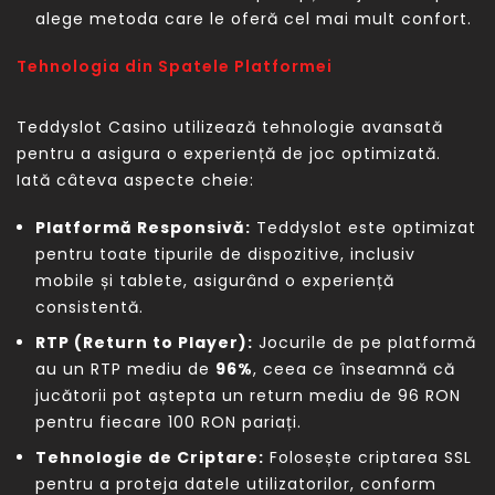
alege metoda care le oferă cel mai mult confort.
Tehnologia din Spatele Platformei
Teddyslot Casino utilizează tehnologie avansată
pentru a asigura o experiență de joc optimizată.
Iată câteva aspecte cheie:
Platformă Responsivă:
Teddyslot este optimizat
pentru toate tipurile de dispozitive, inclusiv
mobile și tablete, asigurând o experiență
consistentă.
RTP (Return to Player):
Jocurile de pe platformă
au un RTP mediu de
96%
, ceea ce înseamnă că
jucătorii pot aștepta un return mediu de 96 RON
pentru fiecare 100 RON pariați.
Tehnologie de Criptare:
Folosește criptarea SSL
pentru a proteja datele utilizatorilor, conform