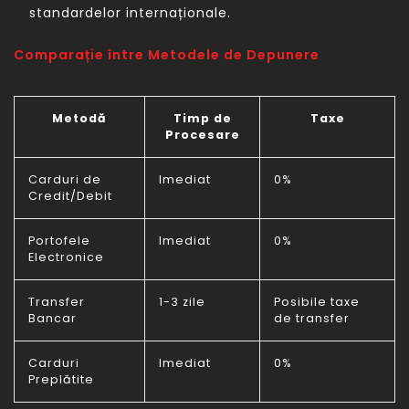
standardelor internaționale.
Comparație între Metodele de Depunere
Metodă
Timp de
Taxe
Procesare
Carduri de
Imediat
0%
Credit/Debit
Portofele
Imediat
0%
Electronice
Transfer
1-3 zile
Posibile taxe
Bancar
de transfer
Carduri
Imediat
0%
Preplătite