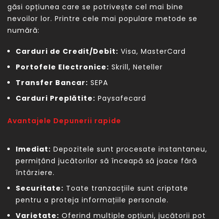
găsi opțiunea care se potrivește cel mai bine
nevoilor lor. Printre cele mai populare metode se
numără:
Carduri de Credit/Debit:
Visa, MasterCard
Portofele Electronice:
Skrill, Neteller
Transfer Bancar:
SEPA
Carduri Preplătite:
Paysafecard
Avantajele Depunerii rapide
Imediat:
Depozitele sunt procesate instantaneu,
permițând jucătorilor să înceapă să joace fără
întârziere.
Securitate:
Toate tranzacțiile sunt criptate
pentru a proteja informațiile personale.
Varietate:
Oferind multiple opțiuni, jucătorii pot