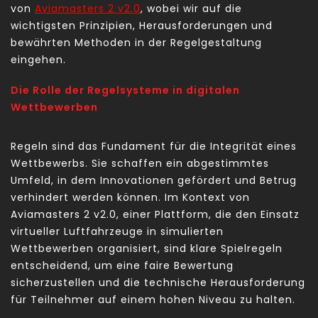
von
Aviamasters 2 v2.0
, wobei wir auf die
wichtigsten Prinzipien, Herausforderungen und
bewährten Methoden in der Regelgestaltung
eingehen.
Die Rolle der Regelsysteme in digitalen
Wettbewerben
Regeln sind das Fundament für die Integrität eines
Wettbewerbs. Sie schaffen ein abgestimmtes
Umfeld, in dem Innovationen gefördert und Betrug
verhindert werden können. Im Kontext von
Aviamasters 2 v2.0, einer Plattform, die den Einsatz
virtueller Luftfahrzeuge in simulierten
Wettbewerben organisiert, sind klare Spielregeln
entscheidend, um eine faire Bewertung
sicherzustellen und die technische Herausforderung
für Teilnehmer auf einem hohen Niveau zu halten.