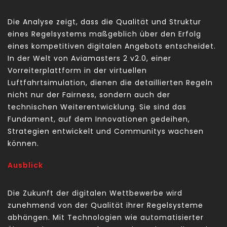
Die Analyse zeigt, dass die Qualität und Struktur
eines Regelsystems maßgeblich über den Erfolg
eines kompetitiven digitalen Angebots entscheidet.
In der Welt von Aviamasters 2 v2.0, einer
Vorreiterplattform in der virtuellen
Luftfahrtsimulation, dienen die detaillierten Regeln
nicht nur der Fairness, sondern auch der
technischen Weiterentwicklung. Sie sind das
Fundament, auf dem Innovationen gedeihen,
Strategien entwickelt und Communitys wachsen
können.
Ausblick
Die Zukunft der digitalen Wettbewerbe wird
zunehmend von der Qualität ihrer Regelsysteme
abhängen. Mit Technologien wie automatisierter