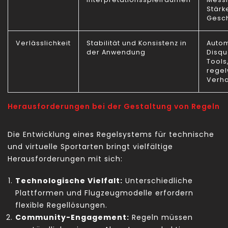
Stärk
Gesch
Verlässlichkeit
Stabilität und Konsistenz in
Autom
der Anwendung
Disqu
Tools
regel
Verha
Herausforderungen bei der Gestaltung von Regeln
Die Entwicklung eines Regelsystems für technische
und virtuelle Sportarten bringt vielfältige
Herausforderungen mit sich:
Technologische Vielfalt:
Unterschiedliche
Plattformen und Flugzeugmodelle erfordern
flexible Regellösungen.
Community-Engagement:
Regeln müssen