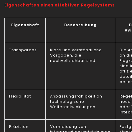
Eigenschaften eines effektiven Regelsystems
Eigenschaft
Beschreibung
B
Av
Transparenz
Klare und verständliche
Die A
Vorgaben, die
an di
nachvollziehbar sind
Flug
sind 
offiz
detail
besc
Flexibilität
Anpassungsfähigkeit an
Rege
technologische
neue 
Weiterentwicklungen
oder 
integ
Präzision
Vermeidung von
Festg
Interpretationsspielräumen
Mess