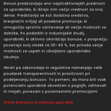
Bonusi predstavljajo eno najatraktivnejših prednosti
za uporabnike, ki iščejo čim večjo vrednost za svoj
denar. Predstavlja se kot dodatna sredstva,
brezplačni vrtljaji ali posebne promocije, ki
omogočijo sprotno varčevanje ali večje možnosti za
dobitke. Po podatkih iz industrijskih študij,
uporabniki, ki aktivno izkoriščajo bonuse, v povprečju
povečajo svoj vložek za 30–40 %, kar prinaša večje
možnosti za uspeh in izboljšano uporabniško
izkušnjo.
Hkrati pa zakonodaja in regulative namenjajo velik
poudarek transparentnosti in pravičnosti pri
podeljevanju bonusov. To pomeni, da mora biti vsak
potencialni uporabnik obveščen o pogojih, zahtevah
in mejah, povezani s posameznimi promocijami.
Vrste bonusov in njihova uporaba