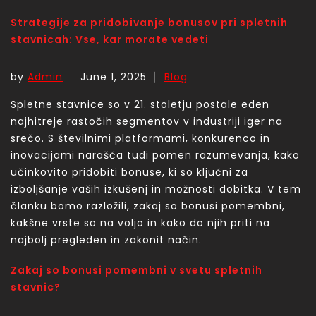
Strategije za pridobivanje bonusov pri spletnih
stavnicah: Vse, kar morate vedeti
by
Admin
June 1, 2025
Blog
Spletne stavnice so v 21. stoletju postale eden
najhitreje rastočih segmentov v industriji iger na
srečo. S številnimi platformami, konkurenco in
inovacijami narašča tudi pomen razumevanja, kako
učinkovito pridobiti bonuse, ki so ključni za
izboljšanje vaših izkušenj in možnosti dobitka. V tem
članku bomo razložili, zakaj so bonusi pomembni,
kakšne vrste so na voljo in kako do njih priti na
najbolj pregleden in zakonit način.
Zakaj so bonusi pomembni v svetu spletnih
stavnic?