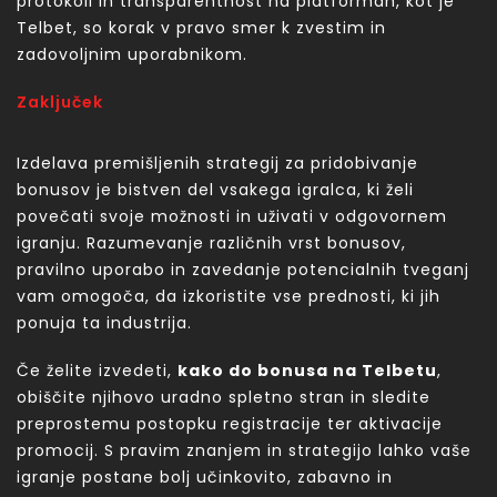
protokoli in transparentnost na platformah, kot je
Telbet, so korak v pravo smer k zvestim in
zadovoljnim uporabnikom.
Zaključek
Izdelava premišljenih strategij za pridobivanje
bonusov je bistven del vsakega igralca, ki želi
povečati svoje možnosti in uživati v odgovornem
igranju. Razumevanje različnih vrst bonusov,
pravilno uporabo in zavedanje potencialnih tveganj
vam omogoča, da izkoristite vse prednosti, ki jih
ponuja ta industrija.
Če želite izvedeti,
kako do bonusa na Telbetu
,
obiščite njihovo uradno spletno stran in sledite
preprostemu postopku registracije ter aktivacije
promocij. S pravim znanjem in strategijo lahko vaše
igranje postane bolj učinkovito, zabavno in