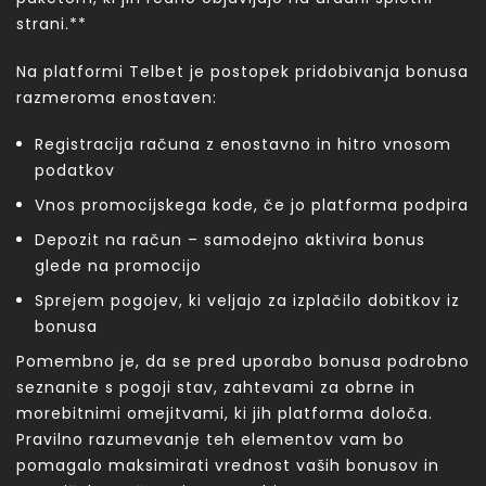
strani.**
Na platformi Telbet je postopek pridobivanja bonusa
razmeroma enostaven:
Registracija računa z enostavno in hitro vnosom
podatkov
Vnos promocijskega kode, če jo platforma podpira
Depozit na račun – samodejno aktivira bonus
glede na promocijo
Sprejem pogojev, ki veljajo za izplačilo dobitkov iz
bonusa
Pomembno je, da se pred uporabo bonusa podrobno
seznanite s pogoji stav, zahtevami za obrne in
morebitnimi omejitvami, ki jih platforma določa.
Pravilno razumevanje teh elementov vam bo
pomagalo maksimirati vrednost vaših bonusov in