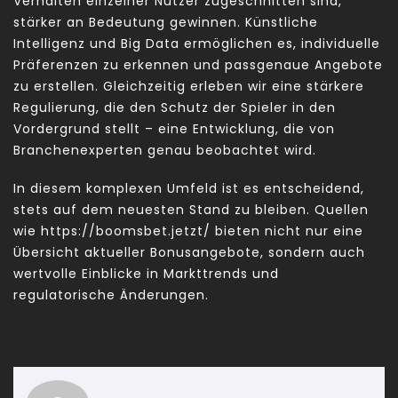
Verhalten einzelner Nutzer zugeschnitten sind,
stärker an Bedeutung gewinnen. Künstliche
Intelligenz und Big Data ermöglichen es, individuelle
Präferenzen zu erkennen und passgenaue Angebote
zu erstellen. Gleichzeitig erleben wir eine stärkere
Regulierung, die den Schutz der Spieler in den
Vordergrund stellt – eine Entwicklung, die von
Branchenexperten genau beobachtet wird.
In diesem komplexen Umfeld ist es entscheidend,
stets auf dem neuesten Stand zu bleiben. Quellen
wie https://boomsbet.jetzt/ bieten nicht nur eine
Übersicht aktueller Bonusangebote, sondern auch
wertvolle Einblicke in Markttrends und
regulatorische Änderungen.