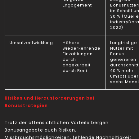
Engagement
Bonusnutzer
im Schnitt u
30 % (Quelle
IndustryDat
2022)
Umsatzentwicklung
Höhere
Langfristige
wiederkehrende
Nutzer mit
Einzahlungen
Bonus
durch
generieren
angekurbelt
durchschnitt
durch Boni
40 % mehr
Umsatz über
sechs Mona
Risiken und Herausforderungen bei
Bonusstrategien
Trotz der offensichtlichen Vorteile bergen
Bonusangebote auch Risiken.
Missbrauchsmöglichkeiten, fehlende Nachhaltigkeit