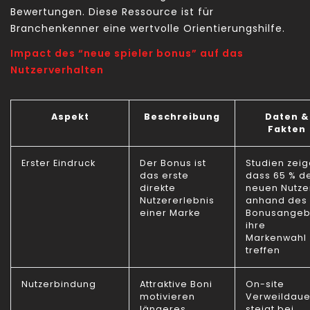
Bewertungen. Diese Ressource ist für
Branchenkenner eine wertvolle Orientierungshilfe.
Impact des “neue spieler bonus” auf das
Nutzerverhalten
Aspekt
Beschreibung
Daten &
Fakten
Erster Eindruck
Der Bonus ist
Studien zeig
das erste
dass 65 % d
direkte
neuen Nutze
Nutzererlebnis
anhand des
einer Marke
Bonusangeb
ihre
Markenwahl
treffen
Nutzerbindung
Attraktive Boni
On-site
motivieren
Verweildaue
längeres
steigt bei