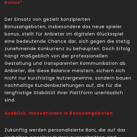
bonus”
Der Einsatz von gezielt konzipierten
Bonusangeboten, insbesondere das neue spieler
bonus, stellt für Anbieter im digitalen Glücksspiel
eine bedeutende Chance dar, sich gegen die stetig
zunehmende Konkurrenz zu behaupten. Doch Erfolg
hängt maßgeblich von der professionellen
Gestaltung und transparenten Kommunikation ab.
Anbieter, die diese Balance meistern, sichern sich
nicht nur kurzfristige Nutzergewinne, sondern bauen
nachhaltige Kundenbeziehungen auf, die für die
langfristige Stabilität ihrer Plattform unerlässlich
sind.
Ausblick: Innovationen in Bonusangeboten
Zukünftig werden personalisierte Boni, die auf das