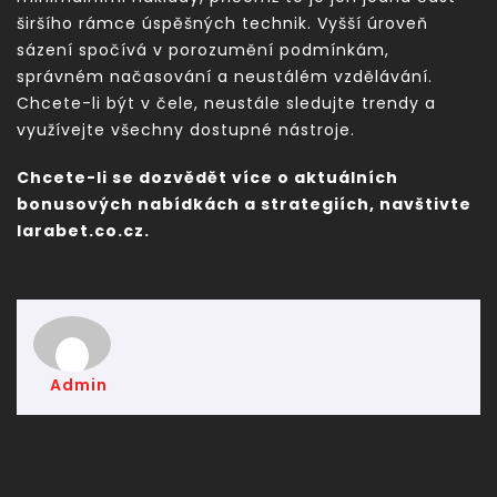
širšího rámce úspěšných technik. Vyšší úroveň
sázení spočívá v porozumění podmínkám,
správném načasování a neustálém vzdělávání.
Chcete-li být v čele, neustále sledujte trendy a
využívejte všechny dostupné nástroje.
Chcete-li se dozvědět více o aktuálních
bonusových nabídkách a strategiích, navštivte
larabet.co.cz.
Admin