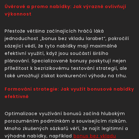
Úvěrové a promo nabídky: Jak výrazně ovlivňují
výkonnost
Přestože většina začínajících hráčů láká
jednoduchost „bonus bez vkladu larabet“, pokročilí
sázející vědí, že tyto nabídky mají maximálně
efektivní využití, když jsou součástí širšího
plánování. Specializované bonusy poskytují nejen
příležitost k bezrizikovému testování strategií, ale
také umožňují získat konkurenční výhodu na trhu.
Formování strategie: Jak využít bonusové nabídky
efektivně
Optimalizace využívání bonusů začíná hlubokým
porozuměním podmínkám a souvisejícím rizikům.
Mnoho zkušených sázkařů věří, že najít legitimní a
výhodné nabídky, například
bonus bez vkladu