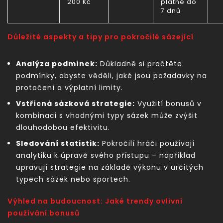
200 Kč
platné do
7 dnů
Důležité aspekty a tipy pro pokročilé sázející
Analýza podmínek:
Důkladně si pročtěte
podmínky, abyste věděli, jaké jsou požadavky na
protočení a výplatní limity.
Vstřícná sázková strategie:
Využití bonusů v
kombinaci s vhodnými typy sázek může zvýšit
dlouhodobou efektivitu.
Sledování statistik:
Pokročilí hráči používají
analytiku k úpravě svého přístupu – například
upravují strategie na základě výkonu v určitých
typech sázek nebo sportech.
Výhled na budoucnost: Jaké trendy ovlivní
používání bonusů