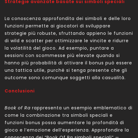
Strategie avanzate basate sui simboli speciali
La conoscenza approfondita dei simboli e delle loro
funzioni permette ai giocatori di sviluppare
strategie più robuste, sfruttando appieno le funzioni
di wild e scatter per ottimizzare le vincite e ridurre
la volatilità del gioco. Ad esempio, puntare a
sessioni con scommesse più elevate quando si
hanno più probabilità di attivare il bonus può essere
una tattica utile, purché si tenga presente che gli
outcome sono comunque soggetti alla casualità.
Conclusioni
Book of Ra
rappresenta un esempio emblematico di
come la combinazione tra simboli speciali e
funzioni bonus possa aumentare la profondità di
gioco e l’emozione dell’esperienza. Approfondire la
conoscenza dei “Book Of Ra simboli speciali” —