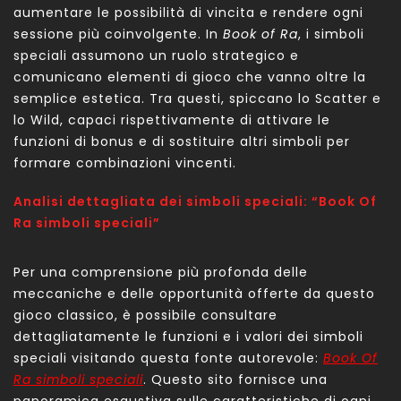
aumentare le possibilità di vincita e rendere ogni
sessione più coinvolgente. In
Book of Ra
, i simboli
speciali assumono un ruolo strategico e
comunicano elementi di gioco che vanno oltre la
semplice estetica. Tra questi, spiccano lo Scatter e
lo Wild, capaci rispettivamente di attivare le
funzioni di bonus e di sostituire altri simboli per
formare combinazioni vincenti.
Analisi dettagliata dei simboli speciali: “Book Of
Ra simboli speciali”
Per una comprensione più profonda delle
meccaniche e delle opportunità offerte da questo
gioco classico, è possibile consultare
dettagliatamente le funzioni e i valori dei simboli
speciali visitando questa fonte autorevole:
Book Of
Ra simboli speciali
. Questo sito fornisce una