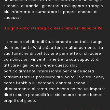
panoramica esaustiva sulle caratteristiche di ogni
simbolo, aiutando i giocatori a sviluppare strategie
più informate e aumentare le proprie chance di
successo.
Il significato strategico dei simboli in
Book of Ra
Il simbolo del Libro di Ra, elemento centrale, funge
da importante
Wild e Scatter
simultaneamente. La
sua funzione di sostituzione permette di chiudere
combinazioni vincenti, mentre la sua capacità di
attivare i giri bonus rende questa slot
particolarmente interessante per chi desidera
massimizzare le possibilità di vincita. Le altre icone,
come l’Ankh o il Scarabeo, contribuiscono
ulteriormente al tema, ma hanno anche un impatto
diretto sulla probabilità di sbloccare i round bonus
proprii del gioco.