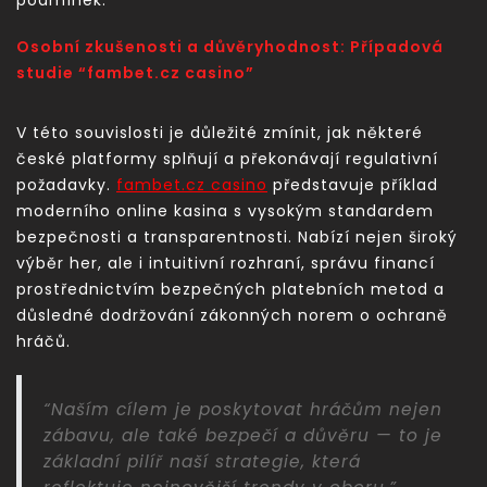
podmínek.
Osobní zkušenosti a důvěryhodnost: Případová
studie “fambet.cz casino”
V této souvislosti je důležité zmínit, jak některé
české platformy splňují a překonávají regulativní
požadavky.
fambet.cz casino
představuje příklad
moderního online kasina s vysokým standardem
bezpečnosti a transparentnosti. Nabízí nejen široký
výběr her, ale i intuitivní rozhraní, správu financí
prostřednictvím bezpečných platebních metod a
důsledné dodržování zákonných norem o ochraně
hráčů.
“Naším cílem je poskytovat hráčům nejen
zábavu, ale také bezpečí a důvěru — to je
základní pilíř naší strategie, která