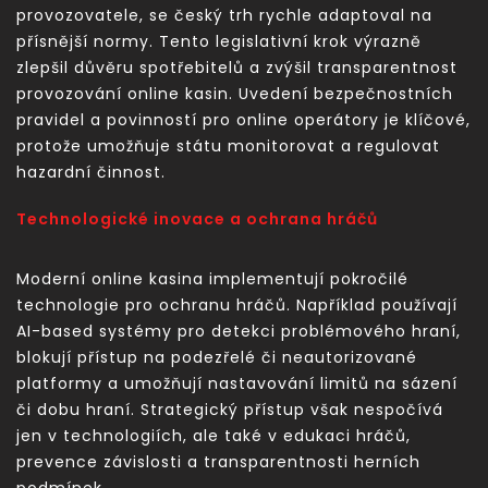
provozovatele, se český trh rychle adaptoval na
přísnější normy. Tento legislativní krok výrazně
zlepšil důvěru spotřebitelů a zvýšil transparentnost
provozování online kasin. Uvedení bezpečnostních
pravidel a povinností pro online operátory je klíčové,
protože umožňuje státu monitorovat a regulovat
hazardní činnost.
Technologické inovace a ochrana hráčů
Moderní online kasina implementují pokročilé
technologie pro ochranu hráčů. Například používají
AI-based systémy pro detekci problémového hraní,
blokují přístup na podezřelé či neautorizované
platformy a umožňují nastavování limitů na sázení
či dobu hraní. Strategický přístup však nespočívá
jen v technologiích, ale také v edukaci hráčů,
prevence závislosti a transparentnosti herních