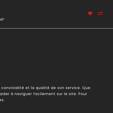
NT
onvivialité et la qualité de son service. Que
ider à naviguer facilement sur le site. Pour
es.