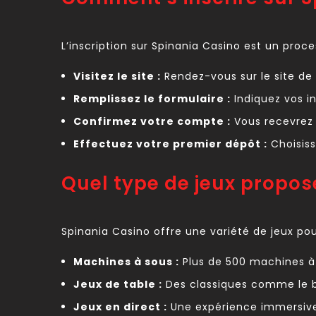
L’inscription sur Spinania Casino est un proce
Visitez le site :
Rendez-vous sur le site de 
Remplissez le formulaire :
Indiquez vos i
Confirmez votre compte :
Vous recevrez u
Effectuez votre premier dépôt :
Choisis
Quel type de jeux propos
Spinania Casino offre une variété de jeux pou
Machines à sous :
Plus de 500 machines à 
Jeux de table :
Des classiques comme le bl
Jeux en direct :
Une expérience immersive 