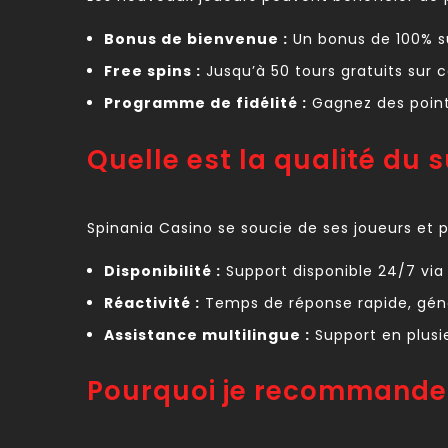
Bonus de bienvenue :
Un bonus de 100% su
Free spins :
Jusqu’à 50 tours gratuits sur 
Programme de fidélité :
Gagnez des point
Quelle est la qualité du s
Spinania Casino se soucie de ses joueurs et p
Disponibilité :
Support disponible 24/7 via 
Réactivité :
Temps de réponse rapide, gén
Assistance multilingue :
Support en plusie
Pourquoi je recommande