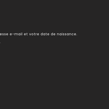
resse e-mail et votre date de naissance.
.