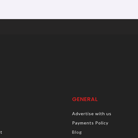
GENERAL
Advertise with us
Payments Policy
rt
Blog