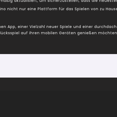
mäßig aktualisiert, um sicherzustellen, dass die neueste
ino nicht nur eine Plattform für das Spielen von zu Hau
en App, einer Vielzahl neuer Spiele und einer durchdac
 Glücksspiel auf ihren mobilen Geräten genießen möchten