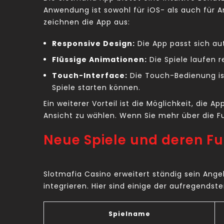
Anwendung ist sowohl für iOS- als auch für 
zeichnen die App aus:
Responsive Design:
Die App passt sich au
Flüssige Animationen:
Die Spiele laufen r
Touch-Interface:
Die Touch-Bedienung ist
Spiele starten können.
Ein weiterer Vorteil ist die Möglichkeit, die 
Ansicht zu wählen. Wenn Sie mehr über die 
Neue Spiele und deren F
Slotmafia Casino erweitert ständig sein Ang
integrieren. Hier sind einige der aufregends
Spielname