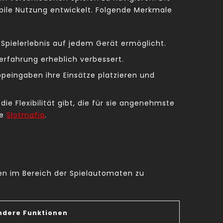
bile Nutzung entwickelt. Folgende Merkmale
Spielerlebnis auf jedem Gerät ermöglicht.
erfahrung erheblich verbessert.
peingaben ihre Einsätze platzieren und
ie Flexibilität gibt, die für sie angenehmste
ie
Slotmafia
.
en im Bereich der Spielautomaten zu
ndere Funktionen