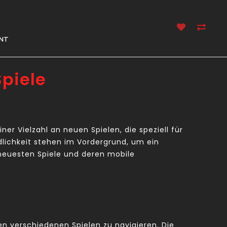
NT
Spiele
er Vielzahl an neuen Spielen, die speziell für
dlichkeit stehen im Vordergrund, um ein
e neuesten Spiele und deren mobile
hen verschiedenen Spielen zu navigieren. Die