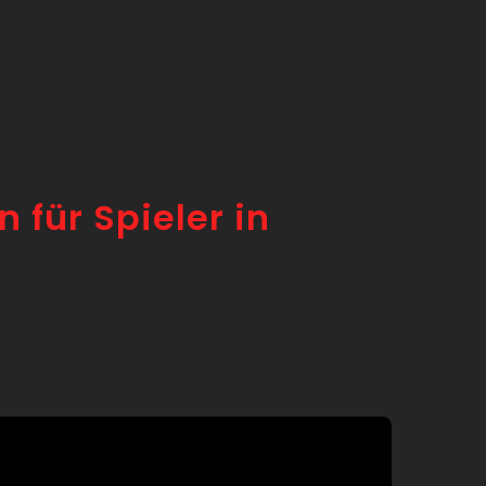
 für Spieler in