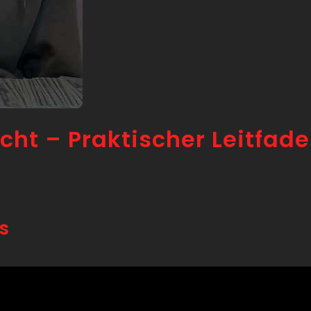
ht – Praktischer Leitfaden
s