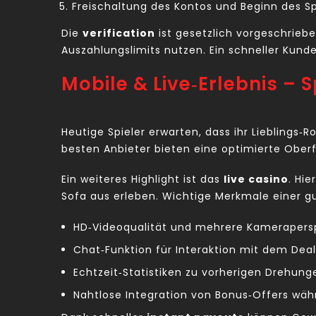
Freischaltung des Kontos und Beginn des Sp
Die
verification
ist gesetzlich vorgeschriebe
Auszahlungslimits nutzen. Ein schneller Kund
Mobile & Live‑Erlebnis – 
Heutige Spieler erwarten, dass ihr Lieblings‑
besten Anbieter bieten eine optimierte Oberf
Ein weiteres Highlight ist das
live casino
. Hi
Sofa aus erleben. Wichtige Merkmale einer gu
HD‑Videoqualität und mehrere Kamerapers
Chat‑Funktion für Interaktion mit dem Deal
Echtzeit‑Statistiken zu vorherigen Drehung
Nahtlose Integration von Bonus‑Offers währ