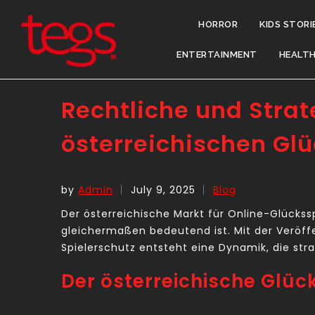
HORROR
KIDS STORI
ENTERTAINMENT
HEALT
Rechtliche und Stra
österreichischen Glü
by
Admin
July 9, 2025
Blog
Der österreichische Markt für Online-Glücks
gleichermaßen bedeutend ist. Mit der Veröf
Spielerschutz entsteht eine Dynamik, die str
Der österreichische Glü