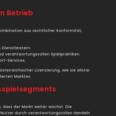
en Betrieb
ombination aus rechtlicher Konformität,
Dienstleistern.
d verantwortungsvollen Spielpraktiken.
ort-Services.
sterreichischer Lizenzierung, wie sie allstar
lierten Marktes.
ksspielsegments
, dass der Markt weiter wächst. Die
r Nutzer durch verantwortungsvolles Handeln