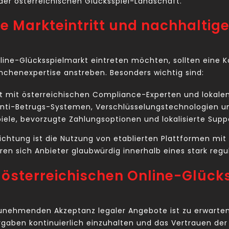
er österreichischen Glücksspiel-Landschaft.
he Markteintritt und nachhaltig
line-Glücksspielmarkt eintreten möchten, sollten eine K
nchenexpertise anstreben. Besonders wichtig sind:
mit österreichischen Compliance-Experten und lokalen 
nti-Betrugs-Systemen, Verschlüsselungstechnologien un
iele, bevorzugte Zahlungsoptionen und lokalisierte Supp
richtung ist die Nutzung von etablierten Plattformen mit ö
ren sich Anbieter glaubwürdig innerhalb eines stark regu
s österreichischen Online-Glüc
 zunehmenden Akzeptanz legaler Angebote ist zu erwarten
orgaben kontinuierlich einzuhalten und das Vertrauen de