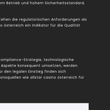
tem Betrieb und hohem Sicherheitsstandard,
rstehen die regulatorischen Anforderungen als
 österreich ein Indikator für die Qualität
-Compliance-Strategie, technologische
se Aspekte konsequent umsetzen, werden
r den legalen Einstieg finden sich
ionsquellen wie allstar casino österreich für