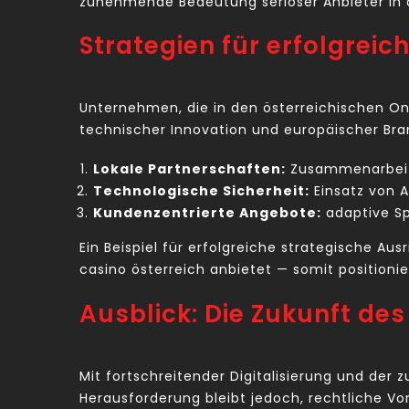
zunehmende Bedeutung seriöser Anbieter in d
Strategien für erfolgreic
Unternehmen, die in den österreichischen On
technischer Innovation und europäischer Bra
Lokale Partnerschaften:
Zusammenarbeit 
Technologische Sicherheit:
Einsatz von A
Kundenzentrierte Angebote:
adaptive Sp
Ein Beispiel für erfolgreiche strategische Aus
casino österreich anbietet — somit positionie
Ausblick: Die Zukunft de
Mit fortschreitender Digitalisierung und der
Herausforderung bleibt jedoch, rechtliche V