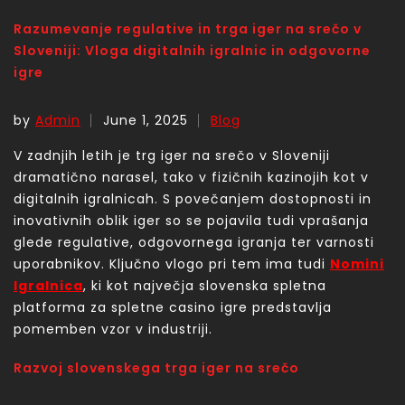
Razumevanje regulative in trga iger na srečo v
Sloveniji: Vloga digitalnih igralnic in odgovorne
igre
by
Admin
June 1, 2025
Blog
V zadnjih letih je trg iger na srečo v Sloveniji
dramatično narasel, tako v fizičnih kazinojih kot v
digitalnih igralnicah. S povečanjem dostopnosti in
inovativnih oblik iger so se pojavila tudi vprašanja
glede regulative, odgovornega igranja ter varnosti
uporabnikov. Ključno vlogo pri tem ima tudi
Nomini
Igralnica
, ki kot največja slovenska spletna
platforma za spletne casino igre predstavlja
pomemben vzor v industriji.
Razvoj slovenskega trga iger na srečo