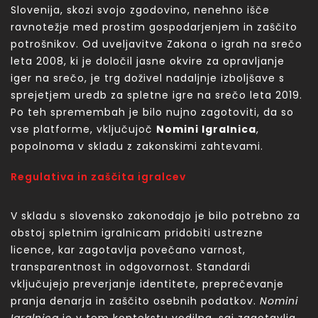
Slovenija, skozi svojo zgodovino, nenehno išče
ravnotežje med prostim gospodarjenjem in zaščito
potrošnikov. Od uveljavitve Zakona o igrah na srečo
leta 2008, ki je določil jasne okvire za opravljanje
iger na srečo, je trg doživel nadaljnje izboljšave s
sprejetjem uredb za spletne igre na srečo leta 2019.
Po teh spremembah je bilo nujno zagotoviti, da so
vse platforme, vključujoč
Nomini Igralnica
,
popolnoma v skladu z zakonskimi zahtevami.
Regulativa in zaščita igralcev
V skladu s slovensko zakonodajo je bilo potrebno za
obstoj spletnim igralnicam pridobiti ustrezne
licence, kar zagotavlja povečano varnost,
transparentnost in odgovornost. Standardi
vključujejo preverjanje identitete, preprečevanje
pranja denarja in zaščito osebnih podatkov.
Nomini