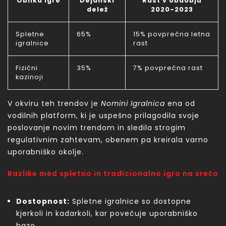
Oblika igre
Dejanski
Rast v obdobju
delež
2020-2023
Spletne
65%
15% povprečna letna
igralnice
rast
Fizični
35%
7% povprečna rast
kazinoji
V okviru teh trendov je
Nomini Igralnica
ena od
vodilnih platform, ki je uspešno prilagodila svoje
poslovanje novim trendom in sledila strogim
regulativnim zahtevam, obenem pa kreirala varno
uporabniško okolje.
Razlike med spletno in tradicionalno igro na srečo
Dostopnost:
Spletne igralnice so dostopne
kjerkoli in kadarkoli, kar povečuje uporabniško
bazo.