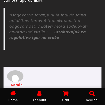
varnosti uporabnikov.
“Odgovorno igranje ni le individualna
odločitev, temveč tudi skupnostna
odgovornost, v kateri mora sodelovati
celotna industrija.” —
Strokovnjak za
regulativo iger na srečo
Admin
Home
Account
Cart
Search