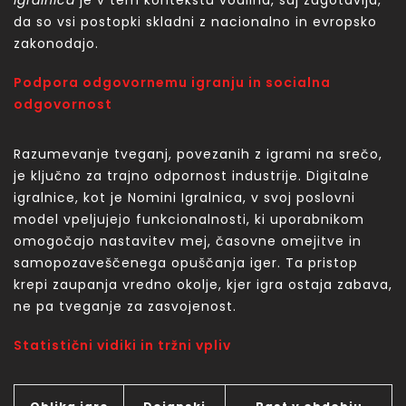
Igralnica
je v tem kontekstu vodilna, saj zagotavlja,
da so vsi postopki skladni z nacionalno in evropsko
zakonodajo.
Podpora odgovornemu igranju in socialna
odgovornost
Razumevanje tveganj, povezanih z igrami na srečo,
je ključno za trajno odpornost industrije. Digitalne
igralnice, kot je Nomini Igralnica, v svoj poslovni
model vpeljujejo funkcionalnosti, ki uporabnikom
omogočajo nastavitev mej, časovne omejitve in
samopozaveščenega opuščanja iger. Ta pristop
krepi zaupanja vredno okolje, kjer igra ostaja zabava,
ne pa tveganje za zasvojenost.
Statistični vidiki in tržni vpliv