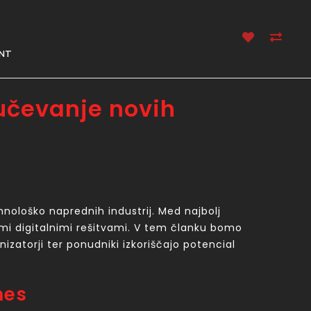
NT
jučevanje novih
hnološko naprednih industrij. Med najbolj
nimi digitalnimi rešitvami. V tem članku bomo
nizatorji ter ponudniki izkoriščajo potencial
nes