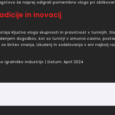
agotovo še naprej odigrali pomembno vlogo pri oblikovanju
dicije in inovacij
ja ključna vloga skupnosti in pravičnost v turnirjih. Slo
vodenjem dogodkov, kot so
turnirji v amunra casino
, post
 za širitev znanja, izkušenj in sodelovanja v eni najbolj raz
o igralniško industrijo | Datum: April 2024