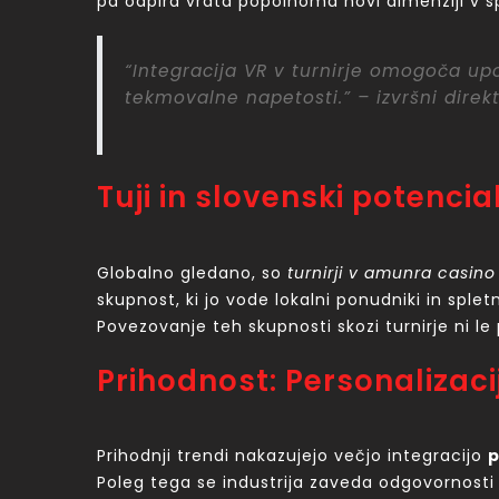
pa odpira vrata popolnoma novi dimenziji v sple
“Integracija VR v turnirje omogoča up
tekmovalne napetosti.” – izvršni direk
Tuji in slovenski potenci
Globalno gledano, so
turnirji v amunra casino
skupnost, ki jo vode lokalni ponudniki in sple
Povezovanje teh skupnosti skozi turnirje ni l
Prihodnost: Personalizaci
Prihodnji trendi nakazujejo večjo integracijo
p
Poleg tega se industrija zaveda odgovornosti