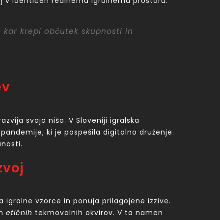
oraj v identičen realnemu igralnemu prostoru.
 kar krepi občutek skupnosti in
ev
zvija svojo nišo. V Sloveniji igralska
 pandemije, ki je pospešila digitalno druženje.
nosti.
zvoj
ira igralne vzorce in ponuja prilagojene izzive.
n
etičnih
tekmovalnih okvirov. V ta namen