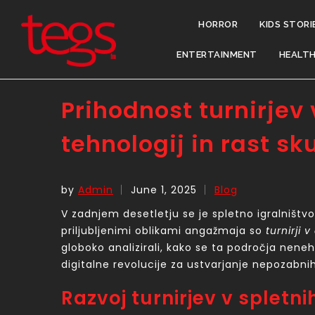
HORROR
KIDS STORI
ENTERTAINMENT
HEALT
Prihodnost turnirjev 
tehnologij in rast sk
by
Admin
June 1, 2025
Blog
V zadnjem desetletju se je spletno igralništvo
priljubljenimi oblikami angažmaja so
turnirji
globoko analizirali, kako se ta področja nenehn
digitalne revolucije za ustvarjanje nepozabnih
Razvoj turnirjev v spletn