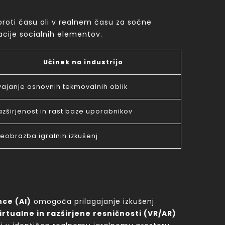
proti času ali v realnem času za sočne
acije socialnih elementov.
Učinek na industrijo
vajanje osnovnih tekmovalnih oblik
azširjenost in rast baze uporabnikov
reobrazba igralnih izkušenj
nce (AI)
omogoča prilagajanje izkušenj
irtualne in razširjene resničnosti (VR/AR)