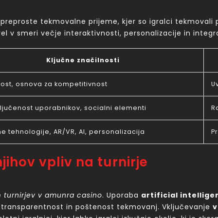
preproste tekmovalne prijeme, kjer so igralci tekmovali 
l v smeri večje interaktivnosti, personalizacije in integr
Ključne značilnosti
ost, osnova za kompetitivnost
U
ljučenost uporabnikov, socialni elementi
R
 tehnologije, AR/VR, AI, personalizacija
P
njihov vpliv na turnirje
e
turnirjev v amunra casino
. Uporaba
artificial intellige
 transparentnost in poštenost tekmovanj. Vključevanje
v