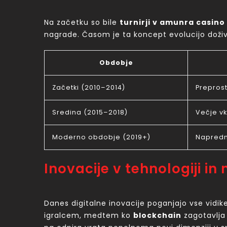
Na začetku so bile
turnirji v amunra casino
nagrade. Časom je ta koncept evolucijo dožive
Obdobje
Začetki (2010–2014)
Preprost
Sredina (2015–2018)
Večje vk
Moderno obdobje (2019+)
Napredne
Inovacije v tehnologiji in 
Danes digitalne inovacije poganjajo vse vidik
igralcem, medtem ko
blockchain
zagotavlja