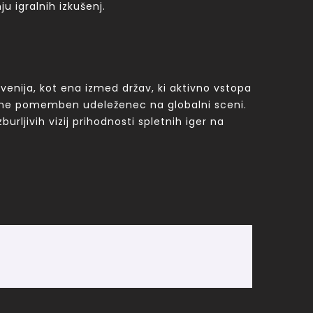
 igralnih izkušenj.
venija, kot ena izmed držav, ki aktivno vstopa
ane pomemben udeleženec na globalni sceni.
burljivih vizij prihodnosti spletnih iger na