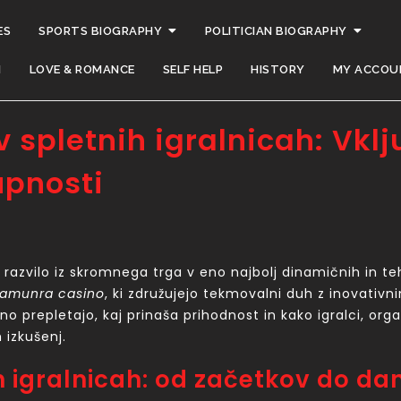
ES
SPORTS BIOGRAPHY
POLITICIAN BIOGRAPHY
H
LOVE & ROMANCE
SELF HELP
HISTORY
MY ACCOU
v spletnih igralnicah: Vkl
upnosti
 razvilo iz skromnega trga v eno najbolj dinamičnih in te
 v amunra casino
, ki združujejo tekmovalni duh z inovativ
o prepletajo, kaj prinaša prihodnost in kako igralci, orga
 izkušenj.
ih igralnicah: od začetkov do da