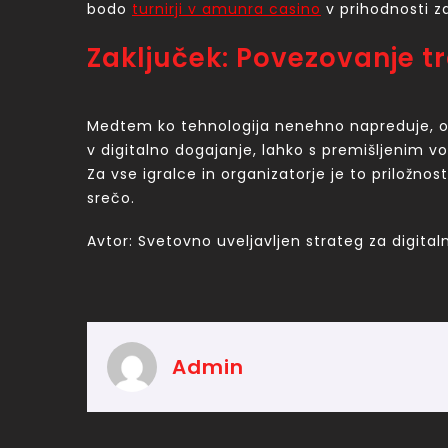
bodo
turnirji v amunra casino
v prihodnosti z
Zaključek: Povezovanje tra
Medtem ko tehnologija nenehno napreduje, osta
v digitalno dogajanje, lahko s premišljenim 
Za vse igralce in organizatorje je to priložnost
srečo.
Avtor: Svetovno uveljavljen strateg za digitaln
Admin