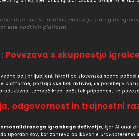
tni igralnici, kjer lahko igralci izkušajo okolje, ki je sk
orabnikom, da se osebno povežejo z drugimi igralci,
tor ene vodilnih platform
al: Povezava s skupnostjo igralc
vedno bolj priljubljeni, hkrati pa slovenska scena počasi ra
tne platforme, postaja vse bolj aktivna, še posebej v času
e produktivno, temveč krepi občutek pripadnosti in poveza
ja, odgovornost in trajnostni ra
ersonaliziranega igralskega doživetja
, kjer AI analiz
 do uporabnikov, kar zahteva oblikovanje
uravnoteženih
i