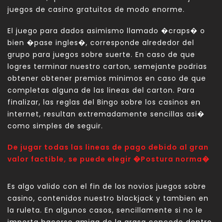
juegos de casino gratuitos de modo enorme.
El juego para dados asimismo llamado �craps� o
bien �pase ingles�, corresponde alrededor del
grupo para juegos sobre suerte. En caso de que
logres terminar nuestro carton, semejante podrias
obtener obtener premios minimos en caso de que
completas alguna de las lineas del carton. Para
finalizar, las reglas del Bingo sobre los casinos en
internet, resultan extremadamente sencillas asi�
como simples de seguir.
De jugar todas las lineas de pago debido al gran
valor factible, se puede elegir �Postura norma�
Es algo valido con el fin de los novios juegos sobre
casino, contenidos nuestro blackjack y tambien en
la ruleta. En algunos casos, sencillamente si no le
importa hacerse amiga de la grasa concede dentro