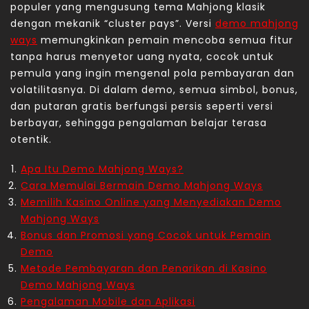
populer yang mengusung tema Mahjong klasik
dengan mekanik “cluster pays”. Versi
demo mahjong
ways
memungkinkan pemain mencoba semua fitur
tanpa harus menyetor uang nyata, cocok untuk
pemula yang ingin mengenal pola pembayaran dan
volatilitasnya. Di dalam demo, semua simbol, bonus,
dan putaran gratis berfungsi persis seperti versi
berbayar, sehingga pengalaman belajar terasa
otentik.
Apa Itu Demo Mahjong Ways?
Cara Memulai Bermain Demo Mahjong Ways
Memilih Kasino Online yang Menyediakan Demo
Mahjong Ways
Bonus dan Promosi yang Cocok untuk Pemain
Demo
Metode Pembayaran dan Penarikan di Kasino
Demo Mahjong Ways
Pengalaman Mobile dan Aplikasi