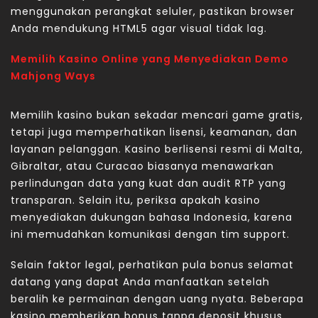
menggunakan perangkat seluler, pastikan browser
Anda mendukung HTML5 agar visual tidak lag.
Memilih Kasino Online yang Menyediakan Demo
Mahjong Ways
Memilih kasino bukan sekadar mencari game gratis,
tetapi juga memperhatikan lisensi, keamanan, dan
layanan pelanggan. Kasino berlisensi resmi di Malta,
Gibraltar, atau Curacao biasanya menawarkan
perlindungan data yang kuat dan audit RTP yang
transparan. Selain itu, periksa apakah kasino
menyediakan dukungan bahasa Indonesia, karena
ini memudahkan komunikasi dengan tim support.
Selain faktor legal, perhatikan pula bonus selamat
datang yang dapat Anda manfaatkan setelah
beralih ke permainan dengan uang nyata. Beberapa
kasino memberikan bonus tanpa deposit khusus