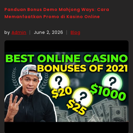
Panduan Bonus Demo Mahjong Ways: Cara
Memanfaatkan Promo di Kasino Online
by
Admin
June 2, 2026
Blog