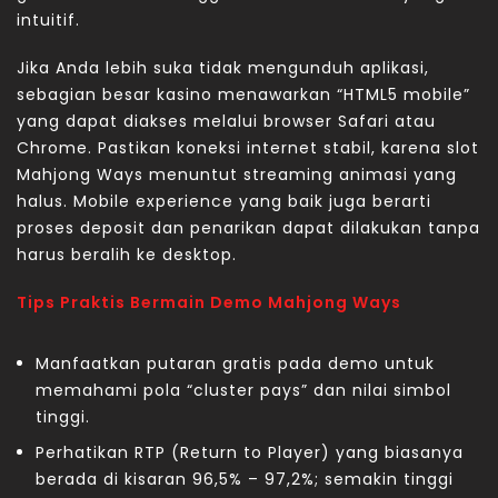
intuitif.
Jika Anda lebih suka tidak mengunduh aplikasi,
sebagian besar kasino menawarkan “HTML5 mobile”
yang dapat diakses melalui browser Safari atau
Chrome. Pastikan koneksi internet stabil, karena slot
Mahjong Ways menuntut streaming animasi yang
halus. Mobile experience yang baik juga berarti
proses deposit dan penarikan dapat dilakukan tanpa
harus beralih ke desktop.
Tips Praktis Bermain Demo Mahjong Ways
Manfaatkan putaran gratis pada demo untuk
memahami pola “cluster pays” dan nilai simbol
tinggi.
Perhatikan RTP (Return to Player) yang biasanya
berada di kisaran 96,5% – 97,2%; semakin tinggi