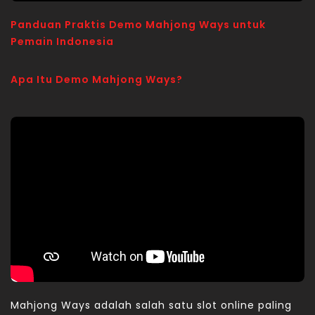
Panduan Praktis Demo Mahjong Ways untuk
Pemain Indonesia
Apa Itu Demo Mahjong Ways?
Mahjong Ways adalah salah satu slot online paling