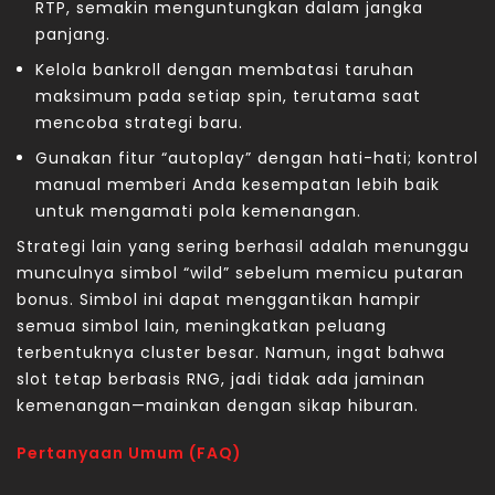
RTP, semakin menguntungkan dalam jangka
panjang.
Kelola bankroll dengan membatasi taruhan
maksimum pada setiap spin, terutama saat
mencoba strategi baru.
Gunakan fitur “autoplay” dengan hati-hati; kontrol
manual memberi Anda kesempatan lebih baik
untuk mengamati pola kemenangan.
Strategi lain yang sering berhasil adalah menunggu
munculnya simbol “wild” sebelum memicu putaran
bonus. Simbol ini dapat menggantikan hampir
semua simbol lain, meningkatkan peluang
terbentuknya cluster besar. Namun, ingat bahwa
slot tetap berbasis RNG, jadi tidak ada jaminan
kemenangan—mainkan dengan sikap hiburan.
Pertanyaan Umum (FAQ)