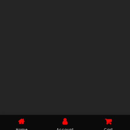
Home
Account
Cart