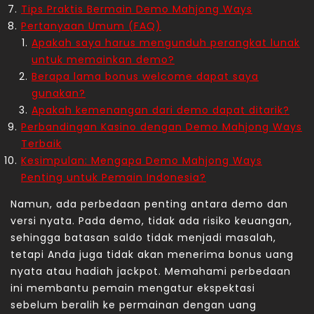
Tips Praktis Bermain Demo Mahjong Ways
Pertanyaan Umum (FAQ)
Apakah saya harus mengunduh perangkat lunak
untuk memainkan demo?
Berapa lama bonus welcome dapat saya
gunakan?
Apakah kemenangan dari demo dapat ditarik?
Perbandingan Kasino dengan Demo Mahjong Ways
Terbaik
Kesimpulan: Mengapa Demo Mahjong Ways
Penting untuk Pemain Indonesia?
Namun, ada perbedaan penting antara demo dan
versi nyata. Pada demo, tidak ada risiko keuangan,
sehingga batasan saldo tidak menjadi masalah,
tetapi Anda juga tidak akan menerima bonus uang
nyata atau hadiah jackpot. Memahami perbedaan
ini membantu pemain mengatur ekspektasi
sebelum beralih ke permainan dengan uang