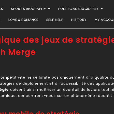
ES
SPORTS BIOGRAPHY
POLITICIAN BIOGRAPHY
H
LOVE & ROMANCE
SELF HELP
HISTORY
MY ACCOU
ique des jeux de stratégi
sh Merge
a compétitivité ne se limite pas uniquement à la qualité
tégies de déploiement et à l’accessibilité des applicatio
égie
doivent ainsi maîtriser un éventail de leviers tech
 dynamique, concentrons-nous sur un phénomène récent :