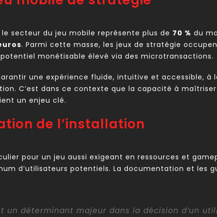
u mobile de stratégie
 le secteur du jeu mobile représente plus de
70 %
du mar
’euros
. Parmi cette masse, les jeux de stratégie occupen
ur potentiel monétisable élevé via des microtransactions.
rantir une expérience fluide, intuitive et accessible, à l
ation. C’est dans ce contexte que la capacité à maîtriser 
ient un enjeu clé.
ation de l’installation
rticulier pour un jeu aussi exigeant en ressources et ga
m d’utilisateurs potentiels. La documentation et les gu
ent un déterminant majeur dans la décision d’un uti