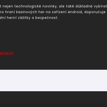
 nejen technologické novinky, ale také důkladně vybírat 
pro hraní kasinových her na zařízení Android, doporučuje
ní herní zážitky a bezpečnost.
kasinech