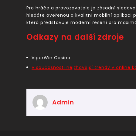
Pro hráče a provozovatele je zásadní sledovat
hledáte ověřenou a kvalitní mobilní aplikaci 
která představuje moderní řešení pro maximál
Odkazy na další zdroje
ViperWin Casino
V současnosti nejžhavější trendy v online 
Admin