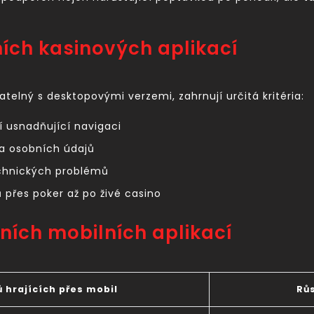
ních kasinových aplikací
natelný s desktopovými verzemi, zahrnují určitá kritéria:
ní usnadňující navigaci
a osobních údajů
chnických problémů
přes poker až po živé casino
erních mobilních aplikací
ů hrajících přes mobil
Růs