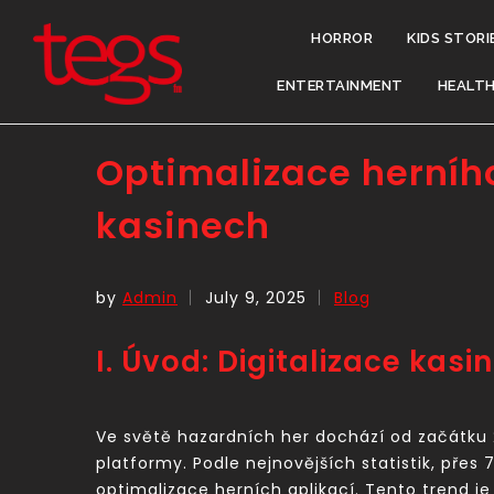
HORROR
KIDS STORI
ENTERTAINMENT
HEALT
Optimalizace herního
kasinech
by
Admin
July 9, 2025
Blog
I. Úvod: Digitalizace ka
Ve světě hazardních her dochází od začátku 21
platformy. Podle nejnovějších statistik, přes
optimalizace herních aplikací. Tento trend j