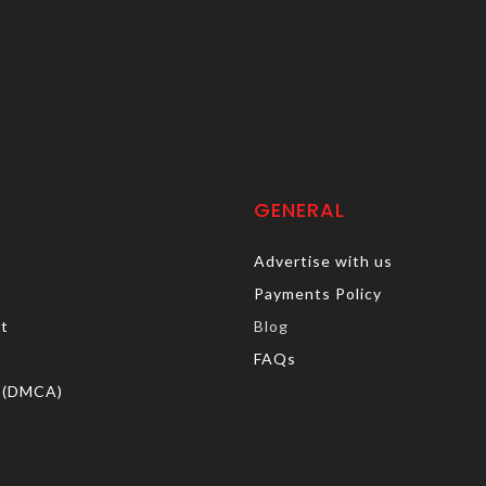
GENERAL
Advertise with us
Payments Policy
rt
Blog
FAQs
 (DMCA)