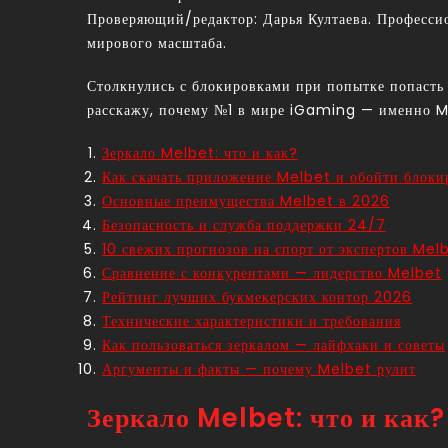
Проверяющий/редактор:
Дарья Култаева
. Професси
мирового масштаба.
Столкнулись с блокировками при попытке попасть
расскажу, почему №1 в мире iGaming — именно Mel
Зеркало Melbet: что и как?
Как скачать приложение Melbet и обойти блоки
Основные преимущества Melbet в 2026
Безопасность и служба поддержки 24/7
10 свежих прогнозов на спорт от экспертов Mel
Сравнение с конкурентами — лидерство Melbet
Рейтинг лучших букмекерских контор 2026
Технические характеристики и требования
Как пользоваться зеркалом — лайфхаки и советы
Аргументы и факты — почему Melbet рулит
Зеркало Melbet: что и как?