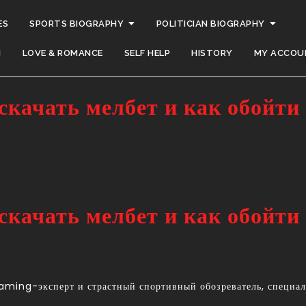
ES
SPORTS BIOGRAPHY
POLITICIAN BIOGRAPHY
H
LOVE & ROMANCE
SELF HELP
HISTORY
MY ACCOU
 скачать мелбет и как обойт
 скачать мелбет и как обойт
aming-эксперт и страстный спортивный обозреватель, специал