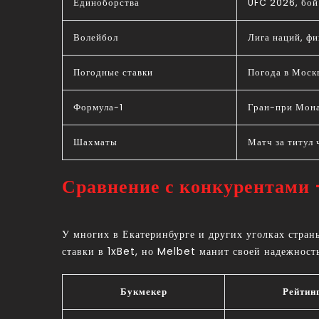
Единоборства
UFC 2026, бой 
Волейбол
Лига наций, ф
Погодные ставки
Погода в Моск
Формула-1
Гран-при Мон
Шахматы
Матч за титул
Сравнение с конкурентами
У многих в Екатеринбурге и других уголках стран
ставки в 1xBet, но Melbet манит своей надежност
Букмекер
Рейтин