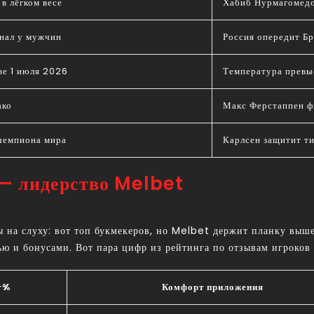
в лёгком весе
Хабиб Нурмагомедо
инал у мужчин
Россия опередит Б
ве 1 июля 2026
Температура превы
ако
Макс Ферстаппен 
 чемпиона мира
Карлсен защитит т
 — лидерство Melbet
ы на слуху: вот топ букмекеров, но Melbet держит планку выш
ью и бонусами. Вот пара цифр из рейтинга по отзывам игроков
г%
Комфорт приложения