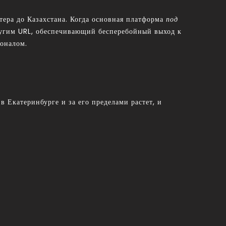
итера до Казахстана. Когда основная платформа
под
другим URL, обеспечивающий бесперебойный выход к
ионалом.
 Екатеринбурге и за его пределами растет, и