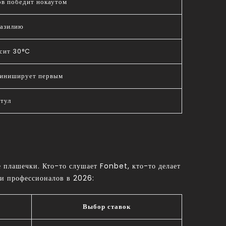
в победит нокаутом
разилию
сит 30°C
финиширует первым
итул
е плашечки. Кто-то слушает Fonbet, кто-то делает
 и профессионалов в 2026:
Выбор ставок