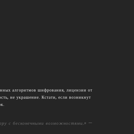
менных алгоритмов шифрования, лицензии от
сть, не украшение. Кстати, если возникнут
к.
гру с бесконечными возможностями.» —