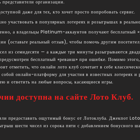
ь представители организации.
оступной даже для тех, кто хочет просто попробовать сервис.
но участвовать в популярных лотереях и розыгрышах в реальн
нно, а владельцы Platinum-аккаунтов получают бесплатный «р
ции (оставьте реальный отзыв), чтобы помочь другим посетител
исел из семидесяти — а каждые три минуты разыгрываются два
 предусмотрен бесплатный «реванш» при ошибке. Помимо этого
тоит отметить, что онлайн лото клуб сочетает в себе классиче
т собой онлайн-платформу для участия в известных лотереях и
ею и ответить на любые вопросы, касающиеся игры.
ии доступна на сайте Лото Клуб.
или предоставить ощутимый бонус от Лотоклуба. Джекпот Loto
зыгрыш шести чисел из сорока пяти с добавлением бонусного ша