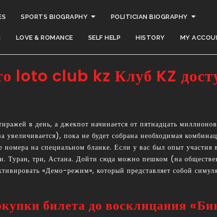
ES
SPORTS BIOGRAPHY
POLITICIAN BIOGRAPHY
H
LOVE & ROMANCE
SELF HELP
HISTORY
MY ACCOU
 loto club kz Клуб KZ досту
 тиражей в день, а джекпот начинается от пятнадцать миллионов
а увеличивается), пока не будет собрана необходимая комбинац
е номера на специальном бланке.
Если у вас был опыт участия 
и. Туран, три, Астана. Дойти сюда можно пешком (на обществе
 активировать «Демо-режим», который представляет собой симу
окупки билета до восклицания «Бин