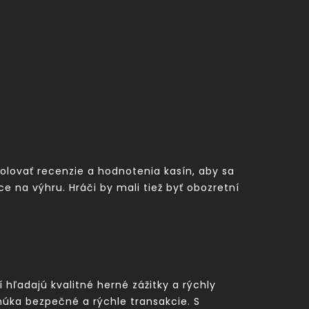
rolovať recenzie a hodnotenia kasín, aby sa
e na výhru. Hráči by mali tiež byť obozretní
 hľadajú kvalitné herné zážitky a rýchly
onúka bezpečné a rýchle transakcie. S