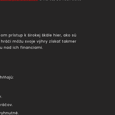
m prístup k širokej škále hier, ako sú
 hráči môžu svoje výhry získať takmer
u nad ich financiami.
hŕňajú:
v.
hráčov.
vyhnutné.