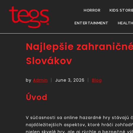
HORROR
KIDS STORI
ENTERTAINMENT
HEALT
Najlepšie zahraničné
Slovákov
by
Admin
June 3, 2026
Blog
Úvod
V súčasnosti sa online hazardné hry stávajú
najdôležitejších aspektov, ktoré hráči zohľadň
nielen skvelé hry, ale aj rýchle a bezpečné 