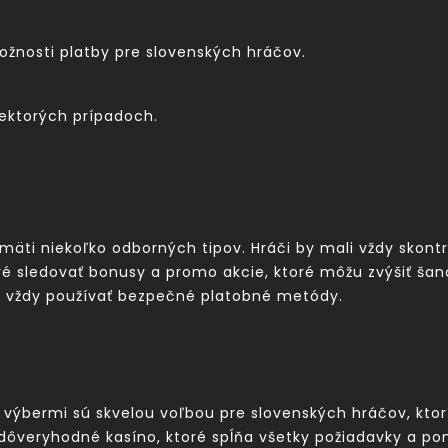
nosti platby pre slovenských hráčov.
iektorých prípadoch.
amäti niekoľko odborných tipov. Hráči by mali vždy skont
ré sledovať bonusy a promo akcie, ktoré môžu zvýšiť šanc
a vždy používať bezpečné platobné metódy.
 výbermi sú skvelou voľbou pre slovenských hráčov, ktorí
i dôveryhodné kasíno, ktoré spĺňa všetky požiadavky a p