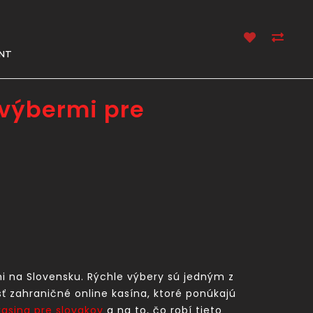
NT
 výbermi pre
i na Slovensku. Rýchle výbery sú jedným z
jsť zahraničné online kasína, ktoré ponúkajú
kasina pre slovakov
a na to, čo robí tieto