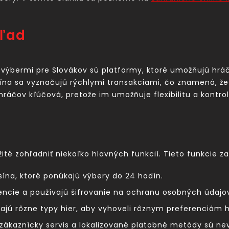
hľad
 výbermi pre Slovákov sú platformy, ktoré umožňujú hráčo
asína sa vyznačujú rýchlymi transakciami, čo znamená, že
ráčov kľúčová, pretože im umožňuje flexibilitu a kontrol
ité zohľadniť niekoľko hlavných funkcií. Tieto funkcie za
sína, ktoré ponúkajú výbery do 24 hodín.
ncie a používajú šifrovanie na ochranu osobných údajo
ajú rôzne typy hier, aby vyhoveli rôznym preferenciám 
zákaznícky servis a lokalizované platobné metódy sú ne