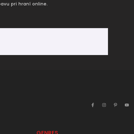
vu pri hraní online.
GENRES