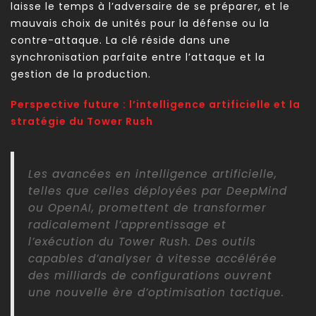
laisse le temps à l’adversaire de se préparer, et le
mauvais choix de unités pour la défense ou la
contre-attaque. La clé réside dans une
synchronisation parfaite entre l’attaque et la
gestion de la production.
Perspective future : l’intelligence artificielle et la
stratégie du Tower Rush
Les avancées en intelligence artificielle,
telles que celles déployées par DeepMind
ou OpenAI, promettent de transformer
radicalement l’apprentissage et
l’exécution du Tower Rush. Des outils
capables d’analyser à vitesse accélérée
des milliards de configurations ouvrent
une nouvelle ère d’optimisation tactique.