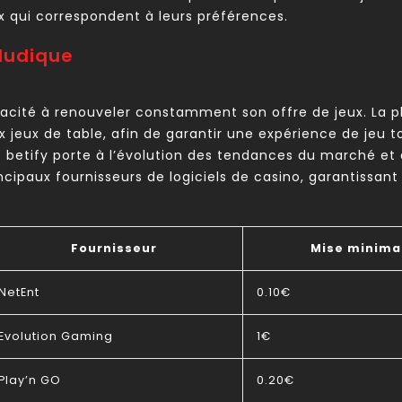
x qui correspondent à leurs préférences.
 ludique
pacité à renouveler constamment son offre de jeux. La 
jeux de table, afin de garantir une expérience de jeu to
betify porte à l’évolution des tendances du marché et
ncipaux fournisseurs de logiciels de casino, garantissant ai
Fournisseur
Mise minima
NetEnt
0.10€
Evolution Gaming
1€
Play’n GO
0.20€