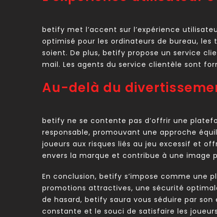
betify met l’accent sur l’expérience utilisate
optimisé pour les ordinateurs de bureau, les 
soient. De plus, betify propose un service cl
mail. Les agents du service clientèle sont fo
Au-delà du divertissemen
betify ne se contente pas d’offrir une plate
responsable, promouvant une approche équilibr
joueurs aux risques liés au jeu excessif et o
envers la marque et contribue à une image pos
En conclusion, betify s’impose comme une pla
promotions attractives, une sécurité optimal
de hasard, betify saura vous séduire par son
constante et le souci de satisfaire les joueur