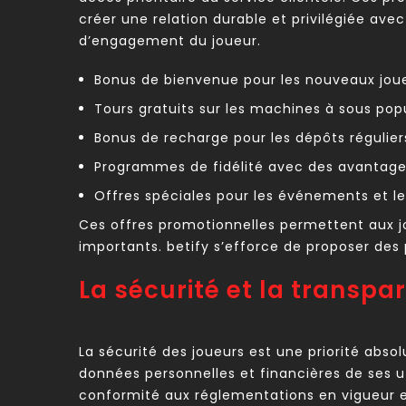
créer une relation durable et privilégiée av
d’engagement du joueur.
Bonus de bienvenue pour les nouveaux jou
Tours gratuits sur les machines à sous pop
Bonus de recharge pour les dépôts régulier
Programmes de fidélité avec des avantages
Offres spéciales pour les événements et le
Ces offres promotionnelles permettent aux j
importants. betify s’efforce de proposer des 
La sécurité et la transp
La sécurité des joueurs est une priorité abso
données personnelles et financières de ses uti
conformité aux réglementations en vigueur e