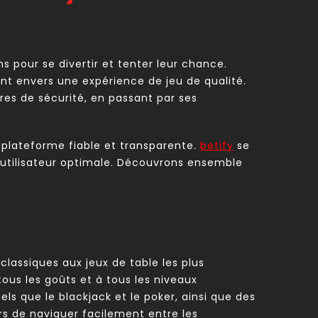
 pour se divertir et tenter leur chance.
t envers une expérience de jeu de qualité.
ures de sécurité, en passant par ses
e plateforme fiable et transparente.
betify
se
 utilisateur optimale. Découvrons ensemble
lassiques aux jeux de table les plus
tous les goûts et à tous les niveaux
ls que le blackjack et le poker, ainsi que des
urs de naviguer facilement entre les