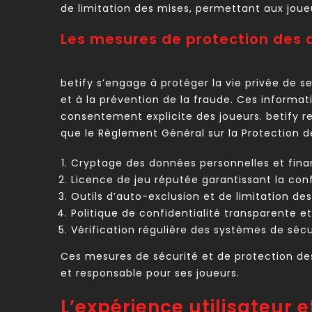
de limitation des mises, permettant aux jou
Les mesures de protection des 
betify s’engage à protéger la vie privée de 
et à la prévention de la fraude. Ces informa
consentement explicite des joueurs. betify 
que le Règlement Général sur la Protection 
Cryptage des données personnelles et fina
Licence de jeu réputée garantissant la co
Outils d’auto-exclusion et de limitation de
Politique de confidentialité transparente 
Vérification régulière des systèmes de sécu
Ces mesures de sécurité et de protection d
et responsable pour ses joueurs.
L’expérience utilisateur e