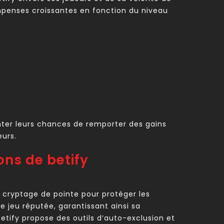
ompenses croissantes en fonction du niveau
ter leurs chances de remporter des gains
eurs.
ons de betify
e cryptage de pointe pour protéger les
e jeu réputée, garantissant ainsi sa
tify propose des outils d’auto-exclusion et