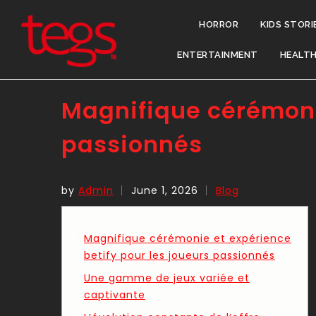
HORROR
KIDS STORI
ENTERTAINMENT
HEALT
Magnifique cérémonie
passionnés
by
Admin
June 1, 2026
Blog
Magnifique cérémonie et expérience
betify pour les joueurs passionnés
Une gamme de jeux variée et
captivante