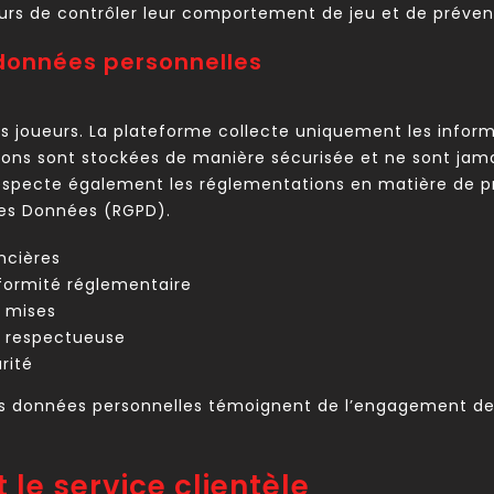
eurs de contrôler leur comportement de jeu et de préve
données personnelles
ses joueurs. La plateforme collecte uniquement les info
tions sont stockées de manière sécurisée et ne sont jama
respecte également les réglementations en matière de pr
des Données (RGPD).
ncières
nformité réglementaire
s mises
et respectueuse
rité
es données personnelles témoignent de l’engagement de
t le service clientèle