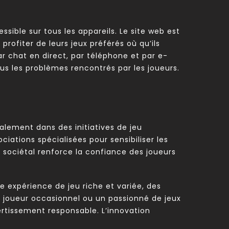
ssible sur tous les appareils. Le site web est
rofiter de leurs jeux préférés où qu’ils
ar chat en direct, par téléphone et par e-
us les problèmes rencontrés par les joueurs.
alement dans des initiatives de jeu
iations spécialisées pour sensibiliser les
t sociétal renforce la confiance des joueurs
 expérience de jeu riche et variée, des
n joueur occasionnel ou un passionné de jeux
ertissement responsable. L’innovation