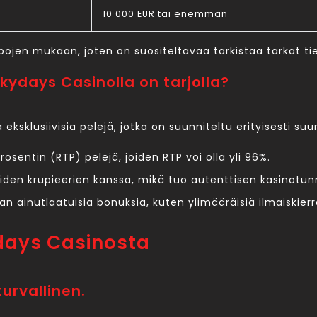
10 000 EUR tai enemmän
pojen mukaan, joten on suositeltavaa tarkistaa tarkat ti
uckydays Casinolla on tarjolla?
eksklusiivisia pelejä, jotka on suunniteltu erityisesti suur
sentin (RTP) pelejä, joiden RTP voi olla yli 96%.
iden krupieerien kanssa, mikä tuo autenttisen kasinotunn
taan ainutlaatuisia bonuksia, kuten ylimääräisiä ilmaiskierr
days Casinosta
turvallinen.