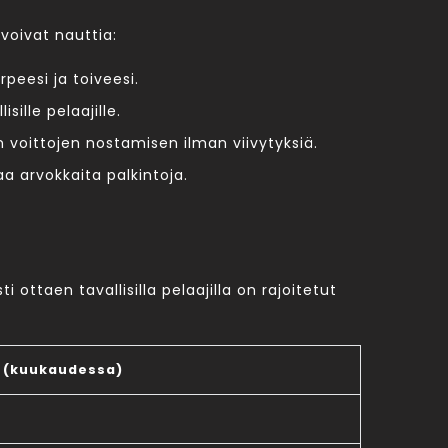
 voivat nauttia:
peesi ja toiveesi.
sille pelaajille.
voittojen nostamisen ilman viivytyksiä.
aa arvokkaita palkintoja.
ottaen tavallisilla pelaajilla on rajoitetut
 (kuukaudessa)