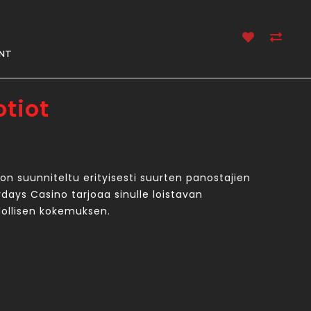
NT
tiot
on suunniteltu erityisesti suurten panostajien
kydays Casino tarjoaa sinulle loistavan
ollisen kokemuksen.