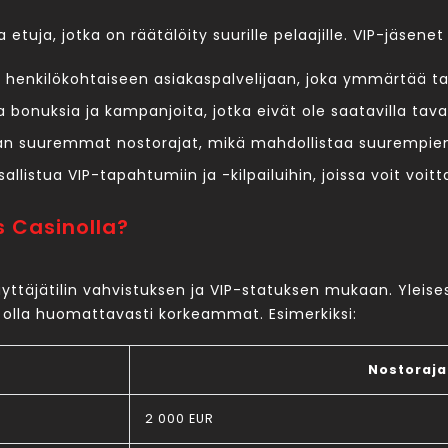
uja, jotka on räätälöity suurille pelaajille. VIP-jäsenet
henkilökohtaiseen asiakaspalvelijaan, joka ymmärtää tar
 bonuksia ja kampanjoita, jotka eivät ole saatavilla tavalli
aan suuremmat nostorajat, mikä mahdollistaa suurempien 
llistua VIP-tapahtumiin ja -kilpailuihin, joissa voit voitt
s Casinolla?
ttäjätilin vahvistuksen ja VIP-statuksen mukaan. Yleisesti 
t olla huomattavasti korkeammat. Esimerkiksi:
Nostoraja
2 000 EUR