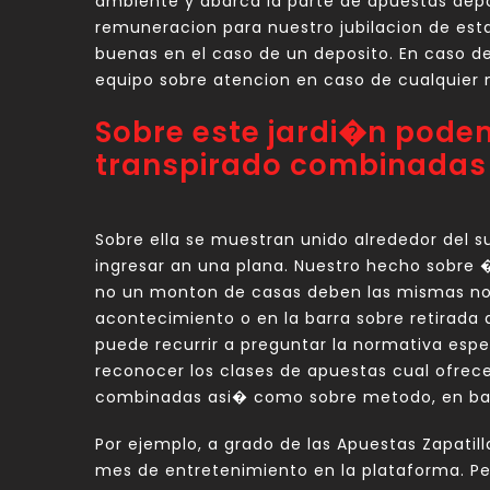
ambiente y abarca la parte de apuestas dep
remuneracion para nuestro jubilacion de esta
buenas en el caso de un deposito. En caso d
equipo sobre atencion en caso de cualquier 
Sobre este jardi�n podem
transpirado combinadas 
Sobre ella se muestran unido alrededor del 
ingresar an una plana. Nuestro hecho sobre �
no un monton de casas deben las mismas norm
acontecimiento o en la barra sobre retirada 
puede recurrir a preguntar la normativa espe
reconocer los clases de apuestas cual ofrece
combinadas asi� como sobre metodo, en base 
Por ejemplo, a grado de las Apuestas Zapat
mes de entretenimiento en la plataforma. Pe