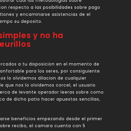
oborar cual las metodologias sobre
on respecto a las posibilidades sobre pago
tiones y encaminarse asistencias de el
iempo su deposito.
simples y no ha
urillos
ercados a tu disposicion en el momento de
nfortable para los seres, por consiguiente
s lo olvidemos dilacion de cualquier
e que nos lo olvidemos corcel, el usuario
acerca de levante operador leeras sobre como
a de dicho patio hacer apuestas sencillas,
narse beneficios empezando desde el primer
sobre recibo, el camara cuenta con 5