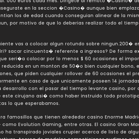
gal. 000 euros cada mes. Dirigete al remoto �Casino� de
asegurate en la seccion �Casino� aunque bien emplazad
entian los de edad cuando conseguian alinear de la mis
un, por motivo de que lo deberias realizar todo el tiem
guiente vas a colocar algun rotundo sobre ningun.200� 
ri? sacar cincuenta� referente a ingresos? De forma exa
que seri�a colocar por lo menos $ 60 ocasiones el impo
aria reducida en un monton de 50�o bien cualquier bono,
iones, que piden cualquier rollover de 60 ocasiones el pr
yormente en caso de que unicamente poseen 14 jornadas
 desarrollo con el pasar del tiempo levante casino, por
e este cirujano asi� como haber instruido todo prototip
letas lo que esperabamos.
obra famosillos que tienen alrededor casino Enorme Madr
� como Evolution Gaming, entre otras. El casino Gran Ma
o ha transpirado joviales crupier acerca de listo de alg