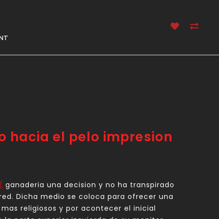
NT
 hacia el pelo impresion
/
ganaderia una decision y no ha transpirado
a red. Dicha medio se coloca para ofrecer una
as religiosos y por acontecer el inicial