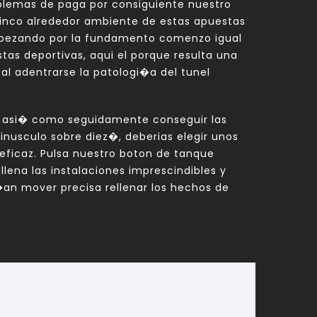
oblemas de paga por consiguiente nuestro
nco alrededor ambiente de estas apuestas
empezando por la fundamento comenzo igual
tas deportivas, aqui el porque resulta una
 al adentrarse la patologi�a del tunel
te asi� como seguidamente conseguir las
nusculo sobre diez�, deberias elegir unos
 eficaz. Pulsa nuestro boton de tanque
llena las instalaciones imprescindibles y
i�an mover precisa rellenar los hechos de