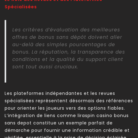
Spécialisées
Les critères d’évaluation des meilleures
offres de bonus sans dépôt doivent aller
au-delà des simples pourcentages de
bonus. La réputation, la transparence des
conditions et la qualité du support client
sont tout aussi cruciaux.
Les plateformes indépendantes et les revues
spécialisées représentent désormais des références
pour orienter les joueurs vers des options fiables.
L’intégration de liens comme liraspin casino bonus
sans depot constitue un exemple parfait de
démarche pour fournir une information crédible et
vérifiée, essentielle à la prise de décision éclairée.