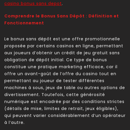
casino bonus sans depot
.
Comprendre le Bonus Sans Dépôt : Définition et
Fonctionnement
Le bonus sans dépôt est une offre promotionnelle
proposée par certains casinos en ligne, permettant
aux joueurs d’obtenir un crédit de jeu gratuit sans
obligation de dépôt initial. Ce type de bonus
constitue une pratique marketing efficace, car il
offre un avant-goût de l’offre du casino tout en
permettant au joueur de tester différentes
machines à sous, jeux de table ou autres options de
divertissement. Toutefois, cette générosité
numérique est encadrée par des conditions strictes
(détails de mise, limites de retrait, jeux éligibles),
qui peuvent varier considérablement d’un opérateur
à l’autre.