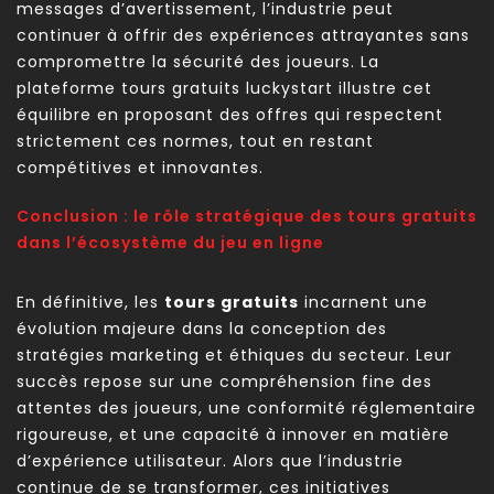
messages d’avertissement, l’industrie peut
continuer à offrir des expériences attrayantes sans
compromettre la sécurité des joueurs. La
plateforme tours gratuits luckystart illustre cet
équilibre en proposant des offres qui respectent
strictement ces normes, tout en restant
compétitives et innovantes.
Conclusion : le rôle stratégique des tours gratuits
dans l’écosystème du jeu en ligne
En définitive, les
tours gratuits
incarnent une
évolution majeure dans la conception des
stratégies marketing et éthiques du secteur. Leur
succès repose sur une compréhension fine des
attentes des joueurs, une conformité réglementaire
rigoureuse, et une capacité à innover en matière
d’expérience utilisateur. Alors que l’industrie
continue de se transformer, ces initiatives