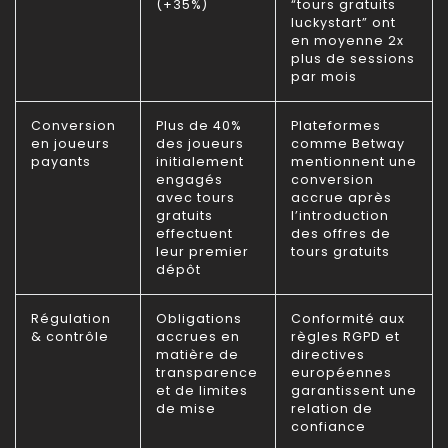
(+35%)
“tours gratuits
luckystart” ont
en moyenne 2x
plus de sessions
par mois
Conversion
Plus de 40%
Plateformes
en joueurs
des joueurs
comme Betway
payants
initialement
mentionnent une
engagés
conversion
avec tours
accrue après
gratuits
l’introduction
effectuent
des offres de
leur premier
tours gratuits
dépôt
Régulation
Obligations
Conformité aux
& contrôle
accrues en
règles RGPD et
matière de
directives
transparence
européennes
et de limites
garantissent une
de mise
relation de
confiance