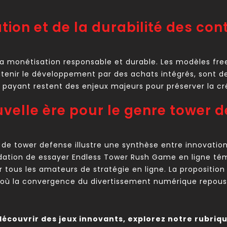
tion et de la durabilité des co
 la monétisation responsable et durable. Les modèles fre
utenir le développement par des achats intégrés, sont d
 payant restent des enjeux majeurs pour préserver la créd
uvelle ère pour le genre tower 
de tower defense illustre une synthèse entre innovations
on de essayer Endless Tower Rush Game en ligne témo
r tous les amateurs de stratégie en ligne. La propositi
r où la convergence du divertissement numérique repousse
découvrir des jeux innovants, explorez notre rubriq