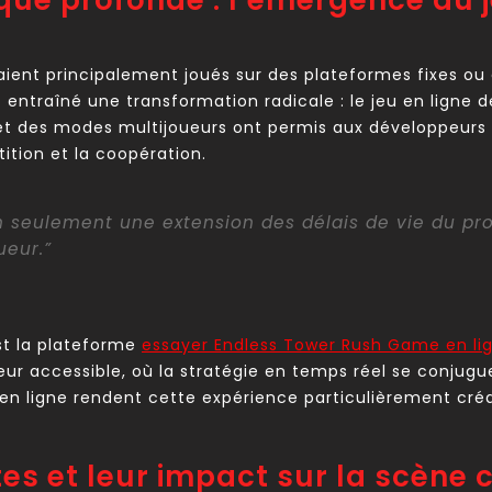
e profonde : l’émergence du jeu
aient principalement joués sur des plateformes fixes ou
 entraîné une transformation radicale : le jeu en ligne
et des modes multijoueurs ont permis aux développeurs
tion et la coopération.
on seulement une extension des délais de vie du pro
ueur.”
st la plateforme
essayer Endless Tower Rush Game en li
ur accessible, où la stratégie en temps réel se conjugu
 en ligne rendent cette expérience particulièrement créd
s et leur impact sur la scène 