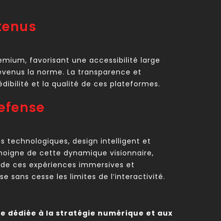
ntenus
emium, favorisant une accessibilité large
evenus la norme. La transparence et
ibilité et la qualité de ces plateformes.
defense
 technologiques, design intelligent et
igne de cette dynamique visionnaire,
on de ces expériences immersives et
 sans cesse les limites de l’interactivité.
ue dédiée à la stratégie numérique et aux