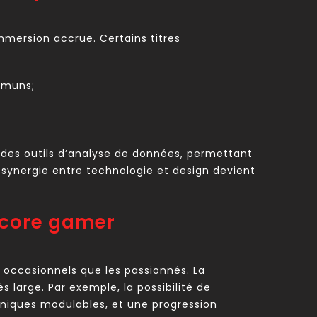
mmersion accrue. Certains titres
mmuns;
des outils d’analyse de données, permettant
 synergie entre technologie et design devient
rdcore gamer
s occasionnels que les passionnés. La
 large. Par exemple, la possibilité de
aniques modulables, et une progression