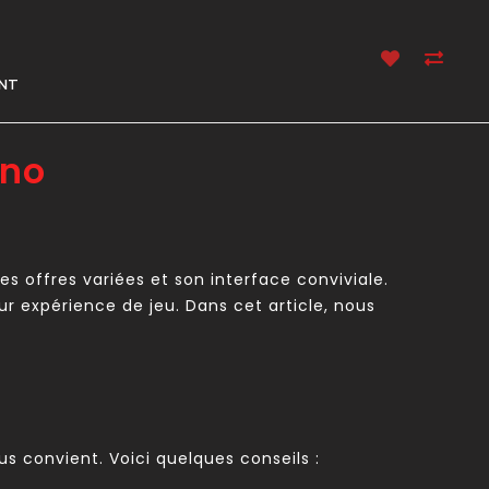
NT
ino
s offres variées et son interface conviviale.
 expérience de jeu. Dans cet article, nous
s convient. Voici quelques conseils :