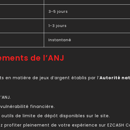
3-5 jours
1-3 jours
Instantané
lements de l’ANJ
ts en matière de jeux d’argent établis par l’
Autorité nat
l’ANJ.
vulnérabilité financière.
 outils de limite de dépôt disponibles sur le site.
rez profiter pleinement de votre expérience sur EZCASH