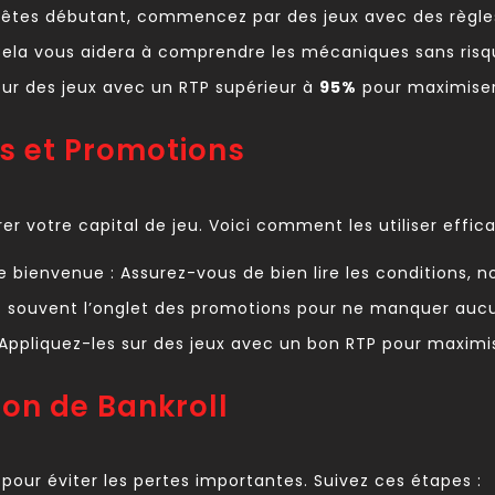
s êtes débutant, commencez par des jeux avec des règle
Cela vous aidera à comprendre les mécaniques sans risqu
pour des jeux avec un RTP supérieur à
95%
pour maximiser
us et Promotions
 votre capital de jeu. Voici comment les utiliser effic
de bienvenue : Assurez-vous de bien lire les conditions
iez souvent l’onglet des promotions pour ne manquer auc
 Appliquez-les sur des jeux avec un bon RTP pour maximis
ion de Bankroll
 pour éviter les pertes importantes. Suivez ces étapes :