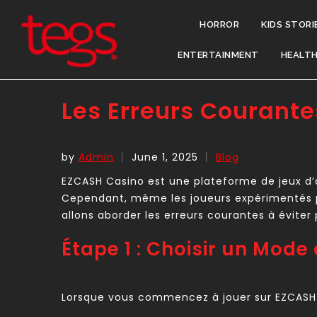
HORROR
KIDS STORI
ENTERTAINMENT
HEALT
Les Erreurs Courante
by
Admin
June 1, 2025
Blog
EZCASH Casino est une plateforme de jeux d’a
Cependant, même les joueurs expérimentés pe
allons aborder les erreurs courantes à évite
Étape 1 : Choisir un Mode
Lorsque vous commencez à jouer sur EZCASH Ca