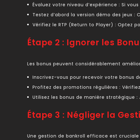
Évaluez votre niveau d’expérience : Si vou
Testez d’abord la version démo des jeux : 
Vérifiez le RTP (Return to Player) : Optez 
Étape 2 : Ignorer les Bon
Les bonus peuvent considérablement améliorer
Inscrivez-vous pour recevoir votre bonus 
Profitez des promotions régulières : Vérif
Utilisez les bonus de manière stratégique :
Étape 3 : Négliger la Gest
Une gestion de bankroll efficace est cruciale