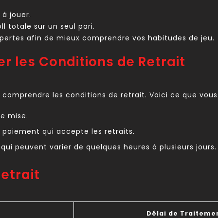
à jouer.
l totale sur un seul pari.
t pertes afin de mieux comprendre vos habitudes de jeu.
ier les Conditions de Retrait
e comprendre les conditions de retrait. Voici ce que vous
de mise.
paiement qui accepte les retraits.
qui peuvent varier de quelques heures à plusieurs jours.
etrait
Délai de Traiteme