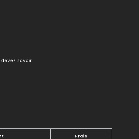
 devez savoir :
nt
Frais