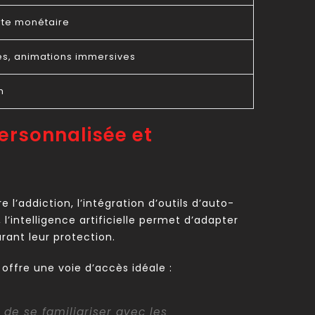
rte monétaire
s, animations immersives
h
personnalisée et
 l’addiction, l’intégration d’outils d’auto-
l’intelligence artificielle permet d’adapter
rant leur protection.
offre une voie d’accès idéale :
e se familiariser avec les