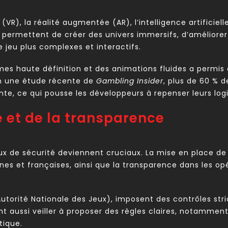
e (VR), la réalité augmentée (AR), l’intelligence artificie
 permettent de créer des univers immersifs, d’améliorer 
e jeu plus complexes et interactifs.
es haute définition et des animations fluides a permis d
lon une étude récente de
Gambling Insider
, plus de 60 % d
nte, ce qui pousse les développeurs à repenser leurs log
é et de la transparence
ux de sécurité deviennent cruciaux. La mise en place de
s et françaises, ainsi que la transparence dans les opér
torité Nationale des Jeux), imposent des contrôles stric
t aussi veiller à proposer des règles claires, notammen
tique.