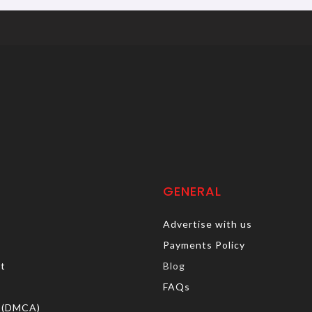
GENERAL
Advertise with us
Payments Policy
rt
Blog
FAQs
 (DMCA)