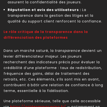
assurent la confidentialité des joueurs.
Réputation et avis des utilisateurs :
La
transparence dans la gestion des litiges et la
qualité du support client renforcent la confiance.
Le rôle critique de la transparence dans la
différenciation des plateformes
Dans un marché saturé, la
transparence
devient un
levier différenciateur majeur. Les joueurs
recherchent des indicateurs précis pour évaluer la
crédibilité d’une plateforme : taux de redistribution,
fréquence des gains, délai de traitement des
retraits, etc. Ces éléments, s’ils sont mis en avant,
contribuent à bâtir une relation de confiance à long
terme, essentielle à la fidélisation.
Une plateforme sérieuse, telle que celle accessible
via
https://goldenminacasino.fr/
— notamment sa