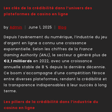
Les clés de la crédibilité dans l’univers des
plateformes de casino en ligne
by
Admin
June 1, 2025
Blog
Depuis l’avènement du numérique, l’industrie du jeu
d’argent en ligne a connu une croissance
exponentielle. Selon les chiffres de la
France
Gaming Authority (ANJ)
, le secteur a généré plus de
€2,1 milliards
en 2022, avec une croissance
annuelle stable de 8 % depuis la dernière décennie.
Ce boom s’accompagne d’une compétition féroce
entre diverses plateformes, rendant la
crédibilité
et
la
transparence
indispensables à leur succès à long
terme.
Les piliers de la crédibilité dans l’industrie du
casino en ligne