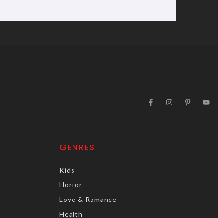
GENRES
Kids
Horror
Love & Romance
Health