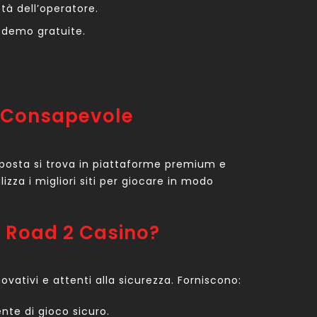
età dell’operatore.
i demo gratuite.
e Consapevole
sposta si trova in piattaforme premium e
izza i migliori siti per giocare in modo
n Road 2 Casino?
ativi e attenti alla sicurezza. Forniscono:
ente di gioco sicuro.