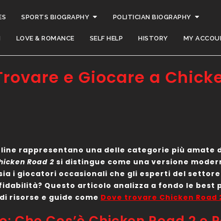
ES
SPORTS BIOGRAPHY
POLITICIAN BIOGRAPHY
H
LOVE & ROMANCE
SELF HELP
HISTORY
MY ACCOU
 Trovare e Giocare a Chick
 online rappresentano una delle categorie più amate 
hicken Road 2
si distingue come una versione moderna
ia i giocatori occasionali che gli esperti del setto
ffidabilità? Questo articolo analizza a fondo le best
o di risorse e guide come
Dove trovare Chicken Road 2