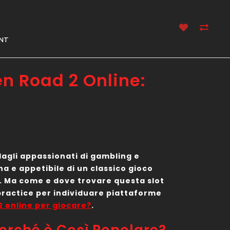
NT
en Road 2 Online:
dagli appassionati di gambling e
 e appetibile di un classico gioco
re. Ma come e dove trovare questa slot
 practice per individuare piattaforme
 online per giocare?
.