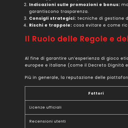
Indicazioni sulle promozioni e bonus:
mol
garantiscono trasparenza.
Consigli strategici:
tecniche di gestione de
Rischi e trappole:
cosa evitare e come rico
Il Ruolo delle Regole e d
Al fine di garantire un’esperienza di gioco et
europee e italiane (come il Decreto Dignità e 
Più in generale, la reputazione delle piattafo
Fattori
Licenze ufficiali
Recensioni utenti