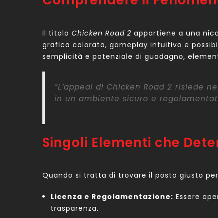
Comprendere il Fenomeno
Il titolo
Chicken Road 2
appartiene a una nicch
grafica colorata, gameplay intuitivo e possibi
semplicità e potenziale di guadagno, elementi
“L’appeal di Chicken Road 2 risiede ne
in un ambiente sicuro e regolamentat
Singoli Elementi che Deter
Quando si tratta di trovare il posto giusto pe
Licenza e Regolamentazione:
Essere oper
trasparenza.