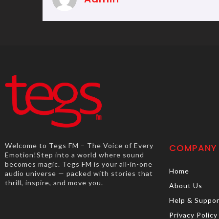
Welcome to Tegs FM – The Voice of Every
COMPANY
Emotion!Step into a world where sound
becomes magic. Tegs FM is your all-in-one
Home
audio universe — packed with stories that
thrill, inspire, and move you.
About Us
Help & Suppo
Privacy Policy