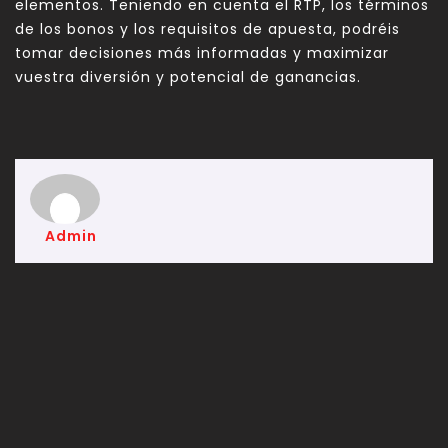
elementos. Teniendo en cuenta el RTP, los términos
de los bonos y los requisitos de apuesta, podréis
tomar decisiones más informadas y maximizar
vuestra diversión y potencial de ganancias.
Admin