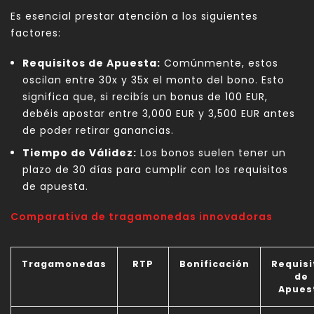
Es esencial prestar atención a los siguientes
factores:
Requisitos de Apuesta:
Comúnmente, estos
oscilan entre 30x y 35x el monto del bono. Esto
significa que, si recibís un bonus de 100 EUR,
debéis apostar entre 3,000 EUR y 3,500 EUR antes
de poder retirar ganancias.
Tiempo de Válidez:
Los bonos suelen tener un
plazo de 30 días para cumplir con los requisitos
de apuesta.
Comparativa de tragamonedas innovadoras
Tragamonedas
RTP
Bonificación
Requisi
de
Apues