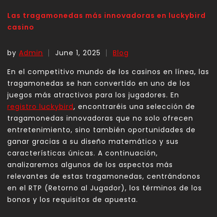
Las tragamonedas más innovadoras en luckybird
casino
by
Admin
June 1, 2025
Blog
En el competitivo mundo de los casinos en línea, las
tragamonedas se han convertido en uno de los
juegos más atractivos para los jugadores. En
registro luckybird
, encontraréis una selección de
tragamonedas innovadoras que no solo ofrecen
entretenimiento, sino también oportunidades de
ganar gracias a su diseño matemático y sus
características únicas. A continuación,
analizaremos algunos de los aspectos más
relevantes de estas tragamonedas, centrándonos
en el RTP (Retorno al Jugador), los términos de los
bonos y los requisitos de apuesta.