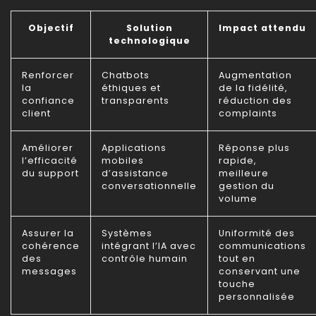
Objectif
Solution
Impact attendu
technologique
Renforcer
Chatbots
Augmentation
la
éthiques et
de la fidélité,
confiance
transparents
réduction des
client
complaints
Améliorer
Applications
Réponse plus
l’efficacité
mobiles
rapide,
du support
d’assistance
meilleure
conversationnelle
gestion du
volume
Assurer la
Systèmes
Uniformité des
cohérence
intégrant l’IA avec
communications
des
contrôle humain
tout en
messages
conservant une
touche
personnalisée