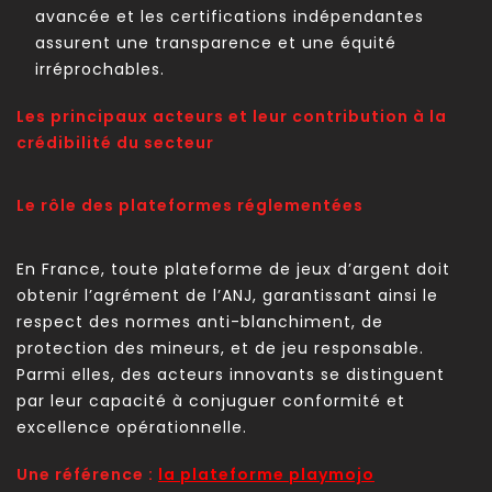
avancée et les certifications indépendantes
assurent une transparence et une équité
irréprochables.
Les principaux acteurs et leur contribution à la
crédibilité du secteur
Le rôle des plateformes réglementées
En France, toute plateforme de jeux d’argent doit
obtenir l’agrément de l’ANJ, garantissant ainsi le
respect des normes anti-blanchiment, de
protection des mineurs, et de jeu responsable.
Parmi elles, des acteurs innovants se distinguent
par leur capacité à conjuguer conformité et
excellence opérationnelle.
Une référence :
la plateforme playmojo