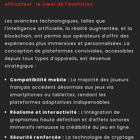
utilisateur : le cœur de l’évolution
Les avancées technologiques, telles que
l’intelligence artificielle, la réalité augmentée, et la
blockchain, ont permis aux opérateurs d’offrir des
expériences plus immersives et personnalisées. La
conception de plateformes conviviales, accessibles
depuis tous types d’appareils, est devenue
stratégique :
Compatibilité mobile :
La majorité des joueurs
français accèdent désormais aux jeux via
smartphones ou tablettes, rendant les
plateformes adaptatives indispensables.
Réalisme et interactivité :
L’intégration de
graphismes haute définition et d’effets sonores
immersifs rehausse la crédibilité du jeu en ligne.
Sécurité renforcée :
La technologie de cryptage