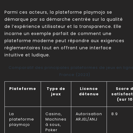
Parmi ces acteurs, la plateforme playmojo se
démarque par sa démarche centrée sur la qualité
de l’expérience utilisateur et la transparence. Elle
incarne un exemple parfait de comment une
plateforme moderne peut répondre aux exigences
réglementaires tout en offrant une interface
intuitive et ludique.
Comparatif des principales plateformes de jeux en lign
France (2023)
Plateforme
Type de
Licence
Score 
jeux
détenue
satisfac
(sur 10
La
Casino,
Autorisation
8.9
plateforme
Machines
ARJEL/ANJ
playmojo
à sous,
Poker