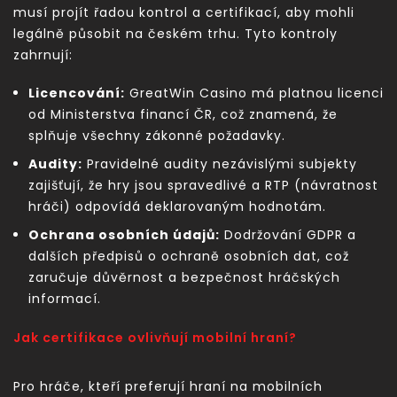
musí projít řadou kontrol a certifikací, aby mohli
legálně působit na českém trhu. Tyto kontroly
zahrnují:
Licencování:
GreatWin Casino má platnou licenci
od Ministerstva financí ČR, což znamená, že
splňuje všechny zákonné požadavky.
Audity:
Pravidelné audity nezávislými subjekty
zajišťují, že hry jsou spravedlivé a RTP (návratnost
hráči) odpovídá deklarovaným hodnotám.
Ochrana osobních údajů:
Dodržování GDPR a
dalších předpisů o ochraně osobních dat, což
zaručuje důvěrnost a bezpečnost hráčských
informací.
Jak certifikace ovlivňují mobilní hraní?
Pro hráče, kteří preferují hraní na mobilních