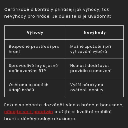
Certifikace a kontroly přinášejí jak výhody, tak
nevýhody pro hráče. Je důležité si je uvědomit:
Výhody
Nevýhody
Bezpečné prostředí pro
Možné zpoždění při
hraní
vyřizování výběrů
Spravedlivé hry s jasně
Nutnost dodržovat
definovanými RTP
pravidla a omezení
Ochrana osobních
Vyšší nároky na
údajů hráčů
ověření identity
Pokud se chcete dozvědět více o hrách a bonusech,
připojte se k greatwin
a užijte si kvalitní mobilní
hraní s důvěryhodným kasinem.