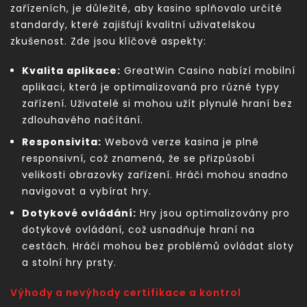
zařízeních, je důležité, aby kasino splňovalo určité
standardy, které zajišťují kvalitní uživatelskou
zkušenost. Zde jsou klíčové aspekty:
Kvalita aplikace:
GreatWin Casino nabízí mobilní
aplikaci, která je optimalizovaná pro různé typy
zařízení. Uživatelé si mohou užít plynulé hraní bez
zdlouhavého načítání.
Responsivita:
Webová verze kasina je plně
responsivní, což znamená, že se přizpůsobí
velikosti obrazovky zařízení. Hráči mohou snadno
navigovat a vybírat hry.
Dotykové ovládání:
Hry jsou optimalizovány pro
dotykové ovládání, což usnadňuje hraní na
cestách. Hráči mohou bez problémů ovládat sloty
a stolní hry prsty.
Výhody a nevýhody certifikace a kontrol