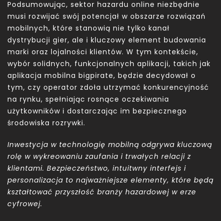
Podsumowując, sektor hazardu online niezbędnie
musi rozwijać swój potencjał w obszarze rozwiązań
mobilnych, które stanowią nie tylko kanał
dystrybucji gier, ale i kluczowy element budowania
marki oraz lojalności klientów. W tym kontekście,
wybór solidnych, funkcjonalnych aplikacji, takich jak
aplikacja mobilna bigpirate, będzie decydował o
tym, czy operator zdoła utrzymać konkurencyjność
na rynku, spełniając rosnące oczekiwania
użytkowników i dostarczając im bezpiecznego
środowiska rozrywki.
Inwestycja w technologię mobilną odgrywa kluczową
rolę w wykreowaniu zaufania i trwałych relacji z
klientami. Bezpieczeństwo, intuitwny interfejs i
personalizacja to najważniejsze elementy, które będą
kształtować przyszłość branży hazardowej w erze
cyfrowej.