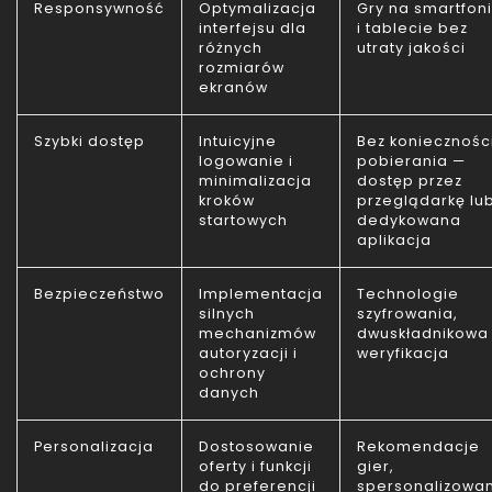
Responsywność
Optymalizacja
Gry na smartfon
interfejsu dla
i tablecie bez
różnych
utraty jakości
rozmiarów
ekranów
Szybki dostęp
Intuicyjne
Bez koniecznośc
logowanie i
pobierania —
minimalizacja
dostęp przez
kroków
przeglądarkę lu
startowych
dedykowana
aplikacja
Bezpieczeństwo
Implementacja
Technologie
silnych
szyfrowania,
mechanizmów
dwuskładnikowa
autoryzacji i
weryfikacja
ochrony
danych
Personalizacja
Dostosowanie
Rekomendacje
oferty i funkcji
gier,
do preferencji
spersonalizowa