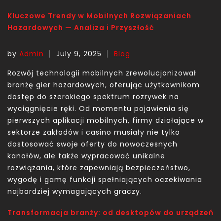
Kluczowe Trendy w Mobilnych Rozwiązaniach
Hazardowych — Analiza i Przyszłość
by
Admin
July 9, 2025
Blog
Rozwój technologii mobilnych zrewolucjonizował
branżę gier hazardowych, oferując użytkownikom
dostęp do szerokiego spektrum rozrywek na
wyciągnięcie ręki. Od momentu pojawienia się
pierwszych aplikacji mobilnych, firmy działające w
sektorze zakładów i casino musiały nie tylko
dostosować swoje oferty do nowoczesnych
kanałów, ale także wypracować unikalne
rozwiązania, które zapewniają bezpieczeństwo,
wygodę i gamę funkcji spełniających oczekiwania
najbardziej wymagających graczy.
Transformacja branży: od desktopów do urządzeń