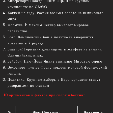
Киберспорт: Победа Team Liquid на крупном
чемпионате по CS:GO
Хоккей на льду: Россия возьмет золото на чемпионате
мира
Формула-1: Максим Леклер выиграет мировое
первенство
Бокс: Чемпионский бой в полутяжах завершится
нокаутом в 7 раунде
Биатлон: Германия доминирует в эстафете на зимних
Олимпийских играх
Бейсбол: Нью-Йорк Янкиз выиграют Мировую серию
Велоспорт: Тур де Франс покорит молодой французский
гонщик
Политика: Крупные выборы в Европарламент станут
рекордными по ставкам
10 аргументов и фактов про спорт и беттинг
№
Факт/Аргумент
Вид спорта