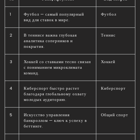
1
Футбол — самый популярный
Футбол
вид для ставок в мире.
2
В теннисе важна глубокая
Теннис
аналитика соперников и
покрытия.
3
Хоккей со ставками тесно связан
Хоккей
с пониманием микроклимата
команд.
4
Киберспорт быстро растет
Киберспорт
благодаря глобальному охвату
молодых аудиторию.
5
Искусство управления
Общий спорт
банкроллом — ключ к успеху в
беттинге.