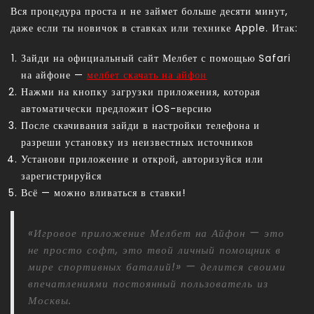
Вся процедура проста и не займет больше десяти минут,
даже если ты новичок в ставках или технике Apple. Итак:
Зайди на официальный сайт Мелбет с помощью Safari
на айфоне —
мелбет скачать на айфон
Нажми на кнопку загрузки приложения, которая
автоматически предложит iOS-версию
После скачивания зайди в настройки телефона и
разреши установку из неизвестных источников
Установи приложение и открой, авторизуйся или
зарегистрируйся
Всё — можно вливаться в ставки!
«Игровое приложение Мелбет на Айфон — это
не просто софт, это твой личный помощник в
мире спортивных баталий!» — делится своими
впечатлениями постоянный пользователь из
Москвы.