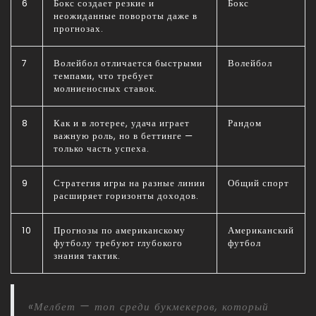
6
Бокс создает резкие и
Бокс
неожиданные повороты даже в
прогнозах.
7
Волейбол отличается быстрыми
Волейбол
темпами, что требует
молниеносных ставок.
8
Как и в лотерее, удача играет
Рандом
важную роль, но в беттинге —
только часть успеха.
9
Стратегия игры на разные линии
Общий спорт
расширяет горизонты доходов.
10
Прогнозы по американскому
Американский
футболу требуют глубокого
футбол
знания тактик.
«Мелбет — топ среди букмекеров, который